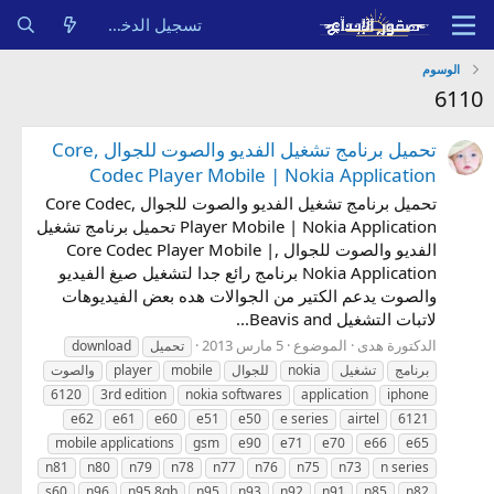
تسجيل الدخول
الوسوم
6110
تحميل برنامج تشغيل الفديو والصوت للجوال ,Core
Codec Player Mobile | Nokia Application
تحميل برنامج تشغيل الفديو والصوت للجوال ,Core Codec
Player Mobile | Nokia Application تحميل برنامج تشغيل
الفديو والصوت للجوال ,Core Codec Player Mobile |
Nokia Application برنامج رائع جدا لتشغيل صيغ الفيديو
والصوت يدعم الكتير من الجوالات هده بعض الفيديوهات
لاتبات التشغيل Beavis and...
الدكتورة هدى
الموضوع
5 مارس 2013
تحميل
download
برنامج
تشغيل
nokia
للجوال
mobile
player
والصوت
6120
3rd edition
nokia softwares
application
iphone
e62
e61
e60
e51
e50
e series
airtel
6121
mobile applications
gsm
e90
e71
e70
e66
e65
n81
n80
n79
n78
n77
n76
n75
n73
n series
s60
n96
n95 8gb
n95
n93
n92
n91
n85
n82