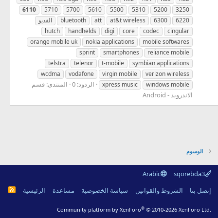
6110
5710
5700
5610
5500
5310
5200
3250
6220
6300
at&t wireless
att
bluetooth
الفديو
hutch
handhelds
digi
core
codec
cingular
orange mobile uk
nokia applications
mobile softwares
sprint
smartphones
reliance mobile
telstra
telenor
t-mobile
symbian applications
wcdma
vodafone
virgin mobile
verizon wireless
الردود: 0
المنتدى:
قسم
xpress music
windows mobile
الاندرويد - Android
الوسوم
Arabic
sqorebda3
R
إتصل بنا
الشروط والقوانين
سياسة الخصوصية
مساعدة
الرئيسية
S
S
®
Community platform by XenForo
© 2010-2026 XenForo Ltd.