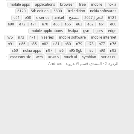
mobile apps
applications
browser
free
mobile
nokia
6120
5th edition
5800
3rd edition
nokia softwares
6121
للجوال2027
متصفح
airtel
e series
e50
e51
e90
e72
e71
e70
e66
e65
e63
e62
e61
e60
mobile applications
hsdpa
gsm
gprs
edge
n75
n73
n71
n series
mobile software
mobile internet
n91
n86
n85
n82
n81
n80
n79
n78
n77
n76
s60
nokia apps
n97
n96
n95 8gb
n95
n93
n92
xpressmusic
with
ucweb
touch ui
symbian
series 60
الردود: 2
المنتدى:
قسم الاندرويد - Android