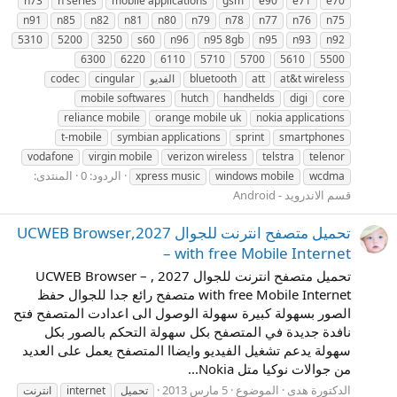
n73
n series
mobile applications
gsm
e90
e71
e70
n91
n85
n82
n81
n80
n79
n78
n77
n76
n75
5310
5200
3250
s60
n96
n95 8gb
n95
n93
n92
6300
6220
6110
5710
5700
5610
5500
at&t wireless
att
bluetooth
الفديو
cingular
codec
mobile softwares
hutch
handhelds
digi
core
reliance mobile
orange mobile uk
nokia applications
t-mobile
symbian applications
sprint
smartphones
vodafone
virgin mobile
verizon wireless
telstra
telenor
الردود: 0
المنتدى:
xpress music
windows mobile
wcdma
قسم الاندرويد - Android
تحميل متصفح انترنت للجوال 2027,UCWEB Browser
– with free Mobile Internet
تحميل متصفح انترنت للجوال 2027 , UCWEB Browser –
with free Mobile Internet متصفح رائع جدا للجوال حفظ
الصور بسهولة كبيرة سهولة الوصول الى اعدادت المتصفح فتح
نافدة جديدة في المتصفح بكل سهولة التحكم بالصور بكل
سهولة يدعم تشغيل الفيديو وايضاا المتصفح يعمل على العديد
من جوالات نوكيا متل Nokia...
الدكتورة هدى
الموضوع
5 مارس 2013
تحميل
internet
انترنت