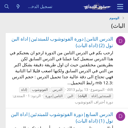
تسجيل الدخول
الوسوم
الباث)
الدرس الثامن|دورة الفوتوشوب للمبتدئين|اداة البن
D
تول (2) (اداة الباث)
ارحب بكم في الدرس الثامن من الدورة ارجو ان يعجبكم في
هذا الدرس سنعمل كما عملنا في الدرس السابق لكن
بطريقتين مختلفتين حيث ان اول طريقة دقيقة بشكل اكبر
من التي في الدرس السابق ولكنها اصعب قليلا اما الثانية
فهي تحتاج الى دقة عالية جدا تحميل الدرس : حجم الدرس
:12.3 mb رابط التحميل...
ddt
الموضوع
13 يوليو 2013
الدرس
الفوتوشوب
(اداة
الردود: 1
المنتدى:
للمبتدئين|اداة
الباث
)
البن
الثامن|دورة
دورة أحتراف الفوتوشوب
الدرس السابع|دورة الفوتوشوب للمبتدئين|اداة البن
D
تول (1) (اداة الباث)
أهلا بجميع متابعي دورة الفوتوشوب أرجو ان تكون الدورة