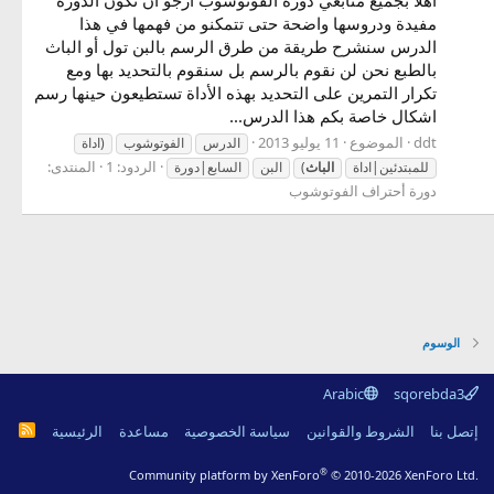
مفيدة ودروسها واضحة حتى تتمكنو من فهمها في هذا
الدرس سنشرح طريقة من طرق الرسم بالبن تول أو الباث
بالطبع نحن لن نقوم بالرسم بل سنقوم بالتحديد بها ومع
تكرار التمرين على التحديد بهذه الأداة تستطيعون حينها رسم
اشكال خاصة بكم هذا الدرس...
ddt
الموضوع
11 يوليو 2013
الدرس
الفوتوشوب
(اداة
الردود: 1
المنتدى:
للمبتدئين|اداة
الباث
)
البن
السابع|دورة
دورة أحتراف الفوتوشوب
الوسوم
Arabic
sqorebda3
R
إتصل بنا
الشروط والقوانين
سياسة الخصوصية
مساعدة
الرئيسية
S
S
®
Community platform by XenForo
© 2010-2026 XenForo Ltd.