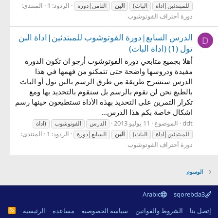
الردود: 1
المنتدى:
للمبتدئين|اداة
الباث)
البن
الثامن|دورة
دورة أحتراف الفوتوشوب
الدرس السابع|دورة الفوتوشوب للمبتدئين|اداة البن
D
تول (1) (اداة الباث)
أهلا بجميع متابعي دورة الفوتوشوب أرجو ان تكون الدورة
مفيدة ودروسها واضحة حتى تتمكنو من فهمها في هذا
الدرس سنشرح طريقة من طرق الرسم بالبن تول أو الباث
بالطبع نحن لن نقوم بالرسم بل سنقوم بالتحديد بها ومع
تكرار التمرين على التحديد بهذه الأداة تستطيعون حينها رسم
اشكال خاصة بكم هذا الدرس...
ddt
الموضوع
11 يوليو 2013
الدرس
الفوتوشوب
(اداة
الردود: 1
المنتدى:
للمبتدئين|اداة
الباث)
البن
السابع|دورة
دورة أحتراف الفوتوشوب
الوسوم
Arabic
sqorebda3
R
إتصل بنا
الشروط والقوانين
سياسة الخصوصية
مساعدة
الرئيسية
S