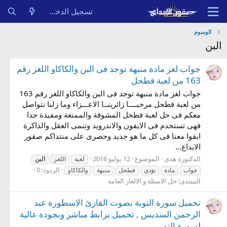
تسجيل الدخول
الوسوم
البن
جواب لغز مادة منبهة توجد فى البن والكاكاو اللغز رقم
163 من لعبة فطحل
جواب لغز مادة منبهة توجد فى البن والكاكاو اللغز رقم 163
من لعبة فطحل مرحبــــا زائرينــا الاعـــزاء وما زلنا نتواصل
معكم فى حل لعبة فطحل المشوقة والممتعة ومفيدة جدا
فهى تستخدم فى الايفون والاندرويد وتنمى العقل والذاكرة
ابقوا معنا فى كل ما هو جديد وحصرى على منتداكم صقور
الابداع...
الدكتورة هدى
الموضوع
12 يوليو 2016
لعبة
اللغز
البن
الردود: 0
جواب
مادة
تؤدي
فطحل
منبهة
والكاكاو
المنتدى:
حل الاسئلة و الالغاز العامة
تحميل سورة التوبة بصوت القارئ الاسطورة عبد
الرحمن السديس , تحميل برابط مباشر وبجودة عالية
لسورة التو