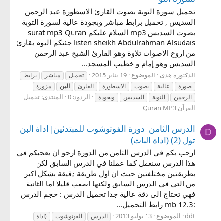
تحميل سورة التوبة بصوت القارئ الاسطورة عبد الرحمن
السديس , تحميل برابط مباشر وبجودة عالية لسورة التوبة
بصوت السديس mp3 السلام عليكم surat mp3 Quran
listen sheikh Abdulrahman Alsudais جئتكم اليوم بقارئ
من اروع الاصوات تلاوة وهو القارئ الشيخ عبد الرحمن
السديس وهو إمام و خطيب المسجد...
الدكتورة هدى
الموضوع
19 يناير 2015
تحميل
مباشر
برابط
صورة
عالية
بصوت
الاسطورة
القارئ
البن
مزورة
الردود: 0
المنتدى:
تحميل
الرحمن
التوبة
السديس
وبجودة
القرآن Quran MP3
الدرس الثامن|دورة الفوتوشوب للمبتدئين|اداة البن
D
تول (2) (اداة الباث)
ارحب بكم في الدرس الثامن من الدورة ارجو ان يعجبكم في
هذا الدرس سنعمل كما عملنا في الدرس السابق لكن
بطريقتين مختلفتين حيث ان اول طريقة دقيقة بشكل اكبر
من التي في الدرس السابق ولكنها اصعب قليلا اما الثانية
فهي تحتاج الى دقة عالية جدا تحميل الدرس : حجم الدرس
:12.3 mb رابط التحميل...
ddt
الموضوع
13 يوليو 2013
الدرس
الفوتوشوب
(اداة