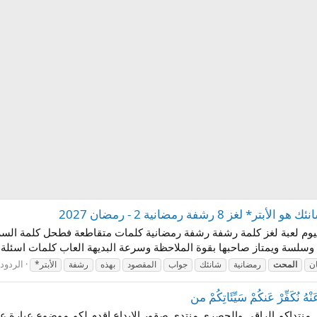
رشفة رمضانية 2 - رمضان 2027
 لكم اليوم لعبة لغز كلمة رشفة رشفة رمضانية كلمات متقاطعة فطحل كلمة ال
وسلسة ويمتاز صاحبها بقوة الملاحظة وسرعة البديهة العاب كلمات اسئلة ثق
الردود: 
ن
المحت
رمضانية
شانئك
جواب
المقصود
بهذه
رشفة
الأبتر*
ُ نُكَفِّرْ عَنكُمْ سَيِّئَاتِكُمْ من
 فى منتداكم الراقى والحصرى منتدى صقور الابداع اقدم لكم موضوع عبارة عن ا