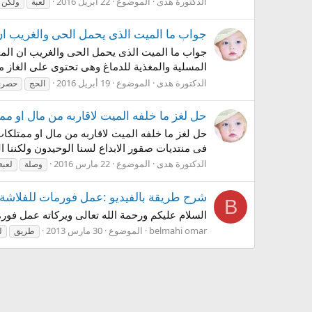
الدكتورة هدى
الموضوع
22 أبريل 2016
لعبة
ولكن
جواب ما الميت الذى يحمل الحى والغريب ان
جواب ما الميت الذى يحمل الحى والغريب ان الميت يص
المسلية والمغذية للدماغ وهى تحتوى على الغاز م
الدكتورة هدى
الموضوع
19 أبريل 2016
الحج
حصري
حل لغز ما خلفه الميت لاقاربه من مال او ممتلكات وضياع لغز رقم 6
فى منتديات صقور الابداع لسنا الوحيدون ولكننا المتميزون وارج
الدكتورة هدى
الموضوع
22 مارس 2016
وصلة
لعبة
شرح طريقة بالفيديو :عمل فورمات للفلاش
B
السلام عليكم ورحمة الله تعالى ويركاته عمل فورمات للفلاشة عن طريق المح
belmahi omar
الموضوع
30 مارس 2013
طريق
ل