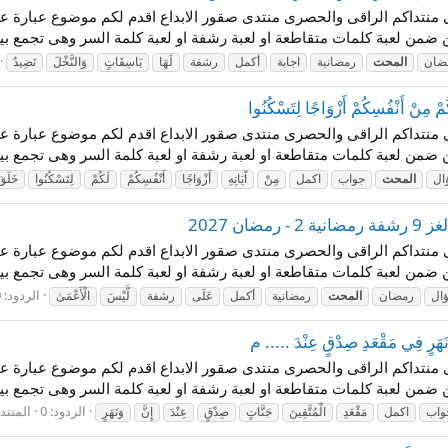
 فى منتداكم الراقى والحصرى منتدى صقور الابداع اقدم لكم موضوع عبارة عن ا
ضمن لعبة كلمات متقاطعة او لعبة رشفة او لعبة كلمة السر وهى تجمع بين
ضان
المحت
رمضانية
اجابة
أكمل
رشفة
لَهَا
بَاسِقَاتٍ
وَالنَّخْلَ
نَضِيدٌ
نْ أَنْفُسِكُمْ أَزْوَاجًا لِتَسْكُنُوا
 فى منتداكم الراقى والحصرى منتدى صقور الابداع اقدم لكم موضوع عبارة عن ا
ضمن لعبة كلمات متقاطعة او لعبة رشفة او لعبة كلمة السر وهى تجمع بين
ال
المحت
جواب
اكمل
مِنْ
آَيَاتِهِ
أَزْوَاجًا
أَنْفُسِكُمْ
لَكُمْ
لِتَسْكُنُوا
خَلَقَ
ن 2027
 فى منتداكم الراقى والحصرى منتدى صقور الابداع اقدم لكم موضوع عبارة عن ا
ضمن لعبة كلمات متقاطعة او لعبة رشفة او لعبة كلمة السر وهى تجمع بين
الردود: 0
ال
رمضان
المحت
رمضانية
أكمل
عَلَى
رشفة
لَّيْسَ
الْأَعْمَىٰ
َرٍ فِي مَقْعَدِ صِدْقٍ عِنْدَ ..... م
 فى منتداكم الراقى والحصرى منتدى صقور الابداع اقدم لكم موضوع عبارة عن ا
ضمن لعبة كلمات متقاطعة او لعبة رشفة او لعبة كلمة السر وهى تجمع بين
الردود: 0
المنتد
واب
اكمل
مَقْعَدِ
الْمُتَّقِينَ
جَنَّاتٍ
صِدْقٍ
عِنْدَ
إِنَّ
وَنَهَرٍ