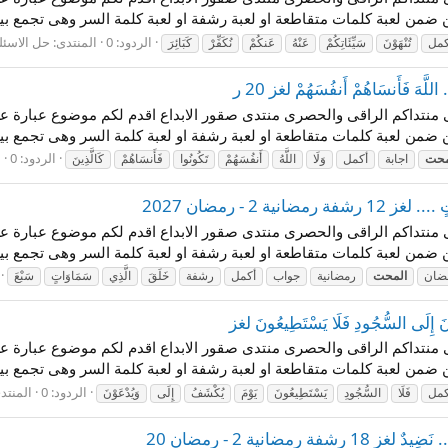
ضمن لعبة كلمات متقاطعة او لعبة رشفة او لعبة كلمة السر وهى تجمع بين
الردود: 0
المنتدى:
حل الاسئلة
كمل
تُنْهَوْنَ
سَيِّئَاتِكُمْ
عَنْهُ
عَنكُمْ
نُكَفِّرْ
كَبَائِرَ
ّهَ فَأَنسَاهُمْ أَنفُسَهُمْ لغز 20 ر
 فى منتداكم الراقى والحصرى منتدى صقور الابداع اقدم لكم موضوع عبارة عن ا
ضمن لعبة كلمات متقاطعة او لعبة رشفة او لعبة كلمة السر وهى تجمع بين
الردود: 0
ا
محت
اجابة
أكمل
وَلَا
اللَّهُ
أَنفُسَهُمْ
تَكُونُوا
فَأَنسَاهُمْ
كَالَّذِينَ
 2 - رمضان 2027
 فى منتداكم الراقى والحصرى منتدى صقور الابداع اقدم لكم موضوع عبارة عن ا
ضمن لعبة كلمات متقاطعة او لعبة رشفة او لعبة كلمة السر وهى تجمع بين
ضان
المحت
رمضانية
جواب
أكمل
رشفة
خَلَقَ
الَّذِي
سَمَاوَاتٍ
سَبْعَ
ِلَى السُّجُودِ فَلَا يَسْتَطِيعُونَ لغز
 فى منتداكم الراقى والحصرى منتدى صقور الابداع اقدم لكم موضوع عبارة عن ا
ضمن لعبة كلمات متقاطعة او لعبة رشفة او لعبة كلمة السر وهى تجمع بين
الردود: 0
المنتد
كمل
فَلَا
السُّجُودِ
يَسْتَطِيعُونَ
يَوْمَ
يُكْشَفُ
إِلَى
وَيُدْعَوْنَ
مضانية 2 - رمضان 20