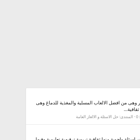
سر وهى من افضل الالعاب المسلية والمغذية للدماغ وهى
افية...
0
المنتدى:
حل الاسئلة و الالغاز العامة
سئلة واجوبة منها ثقافية تربوية ترفيهية تعليمية وفيها