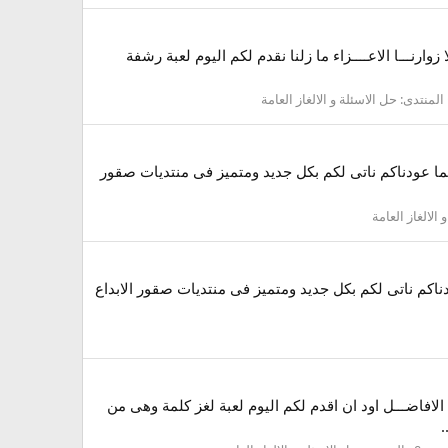
رشفة للمجموعة الثانية يا هــلا وغـــلا زوارنـــا الاعــــزاء ما زلنا نقدم لكم اليوم لعبة رشفة
المنتدى:
حل الاسئلة و الالغاز العامة
لرحيم احبتى الكرام اهلا وسهلاااا كما عودناكم ناتى لكم بكل جديد ومتميز فى منتديات صقور
 الالغاز العامة
تى الكرام اهلا وسهلاااا كما عودناكم ناتى لكم بكل جديد ومتميز فى منتديات صقور الابداع
 الافاضـــل اود ان اقدم لكم اليوم لعبة لغز كلمة وهى من
.