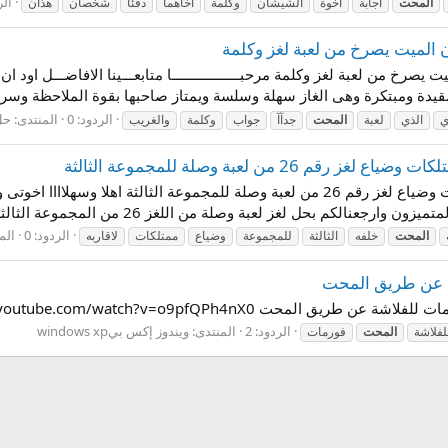
الر
المحت
اجابة
اخوة
الشيشان
وكلمة
اخاهما
دفئا
شخصان
هذان
 الميت يصرخ من لعبة لغز وكلمة
رخ من لعبة لغز وكلمة مرحبـــــــــــــــــا متابعـــينا الافاضـــل اود 
قيدة ومبتكرة وهى الغاز سهلة وسلسة ويمتاز صاحبها بقوة الملاحظة وسرع
الردود: 0
المنتدى:
حل 
الذي
لعبة
المحت
جدآآ
جواب
وكلمة
والغريب
2 من لعبة وصلة للمجموعة الثالثة
حل لغز ما خلفه الميت لاقاربه من مال او ممتلكات وضياع لغز رقم 26 من لعبة وصلة للمجم
عنالكم بحل لغز لعبة وصلة من اللغز 26 من المجموعة الثالثة...
الردود: 0
الم
المحت
خلفه
الثالثة
للمجموعة
وضياع
ممتلكات
لاقاربه
ة عن طريق المحت
ت http://www.youtube.com/watch?v=o9pfQPh4nX0
الردود: 2
المنتدى:
ويندوز إكس بيwindows xp
لفلاشة
المحت
فورمات