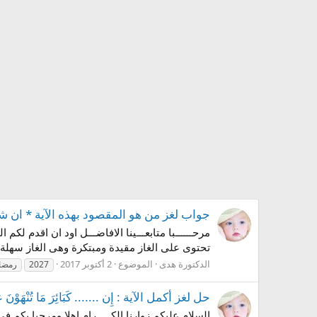
جواب لغز من هو المقصود بهذه الآية * ان شانئك هو الأبتر* لغز 8 
مرحــــــبا متابعـــينا الافاضـــل اود ان اقدم
تحتوى على الغاز مقيدة ومبتكرة وهى الغاز سهلة 
الدكتورة هدى
الموضوع
2 أكتوبر 2017
2027
رمضا
حل لغز أكمل الآية : إِن ....... كَبَائِرَ مَا تُنْهَوْنَ عَنْه
السلام عليكم زوارنا الكـــــرام اهلا ومرحبا بكم