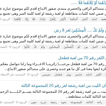
ُمَا أَوْ كِلَاهُمَا فَلَا .....
 فى منتداكم الراقى والحصرى منتدى صقور الابداع اقدم لكم موضوع عبارة عن ا
ضمن لعبة كلمات متقاطعة او لعبة رشفة او لعبة كلمة السر وهى تجمع بين
الردود: 0
محت
اجابة
أكمل
أَحَدُهُمَا
الْكِبَرَ
يَبْلُغَنَّ
عِنْدَكَ
فَلَا
إِمَّا
كِلَاهُمَا
َمْ نَكُ .... الْمِسْكِينَ لغز 8 رش
 فى منتداكم الراقى والحصرى منتدى صقور الابداع اقدم لكم موضوع عبارة عن ا
ضمن لعبة كلمات متقاطعة او لعبة رشفة او لعبة كلمة السر وهى تجمع بين
الردود: 0
المنتد
ابة
اكمل
مِنَ
لَمْ
الْمُصَلِّينَ
الْمِسْكِينَ
وَلَمْ
نَكُ
قَالُوا
 من لعبة فطحل
اجابة لغز حاصل على نوبل في الأدب نجيبمن اللغز رقم 70 من لعبة فطحل مرحبــــا زائرينــا الا
كرة ابقوا معنا فى كل ما هو جديد وحصرى على منتداكم صقور الابداع...
الردود: 0
المنتدى:
حل الاسئلة و
اللغز
اجابة
جاسم
نوبل
فطحل
نجيبمن
 لعبة رشفة لغز رقم 20 للمجموعة الثالثة
حل لغز اذا رايت نيوب الليث بارزة فلا تظنن ان الليت ـــ من لعبة رشفة لغز رقم
 الثالثة كلمات متقاطعة...
الردود: 0
المنتدى:
حل 
راحة
الثالثة
للمجموعة
نخوة
رشفة
بارزة
بعون