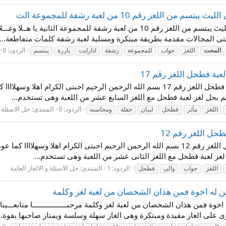
لغز رقم 10 من لعبة رشفة للمجموعة الث
جواب سؤال اذارايت ـــ الليث بارزة فلا تظن ان الليث يبتسم من اللغز رقم 10 من لعبة 
ى المجالات مقدمة بطريقة مبتكرة ومسلية لعبة رشفة كلمات متفاطعة...
الردود: 0
المحت
اللغز
جواب
للمجموعة
رشفة
اذارايت
بارزة
يبتسم
بة فطحل اللغز رقم 17
حل لغز حفلة لبيان مآثر الميت ومحاسنه من لعبة فطحل اللغز رقم 17 بسم الله الرحمن ا
لكم بحل لغز لعبة فطحل مع اللغز السابع عشر من اللعبة وهى تستخدم...
الردود: 0
المنتدى:
حل الاسئلة و
اللغز
مآثر
فطحل
لبيان
حفلة
ومحاسنه
طحل اللغز رقم 12
جواب لغز الميت لا ولد له و لا والد من لعبة فطحل اللغز رقم 12 بسم الله الرحمن الرحيم احب
لغز لعبة فطحل مع اللغز الثانى عشر من اللعبة وهى تستخدم...
الردود: 1
المنتدى:
حل الاسئلة و الالغاز العامة
اللغز
جواب
والى
فطحل
كن له اخوة فمن هذان الشخصان من لعبة لغز وكلمة
ة فمن هذان الشخصان من لعبة لغز وكلمة مرحبـــــــــــــــــا متابعـــينا
ى على الغاز مقيدة ومبتكرة وهى الغاز سهلة وسلسة ويمتاز صاحبها بقوة..