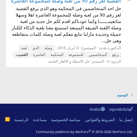
القضية لغز رقم 90 من لعبة وصلة للمجموعة العاشرة
حل احد المتخاصمين فى المحكمة وهو الذى يرفع القضية
لغز رقم 90 من لعبة وصلة للمجموعة العاشرة اهلا وسهلا
متابعينــــــــا وكما عودناكم اقدم لكم حل جديد من لعبة
وصلة اللعبة الشيقة الممتعة استمتع معنا بلعبة الذكاء للكبار
جميلة وجديدة مازلنا نتابع معكم لعبة وصلة كلمات متقاطعة
وهى حل...
الدكتورة هدى
الموضوع
4 أبريل 2016
وصلة
الذي
لعبة
يرفع
المتخاصمين
للمجموعة
المحكمة
العاشرة
القضيب
الردود: 0
المنتدى:
حل الاسئلة و الالغاز العامة
الوسوم
Arabic
sqorebda3
R
إتصل بنا
الشروط والقوانين
سياسة الخصوصية
مساعدة
الرئيسية
S
S
®
Community platform by XenForo
© 2010-2026 XenForo Ltd.