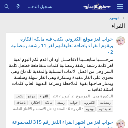
تسجيل الدخول
الوسوم
القراء
جواب لغز موقع الكتروني يكتب فيه مالكه افكاره
ويقوم القراء باضافة تعليقاتهم لغز 11 رشفة رمضانية
2 -
مرحــــــبا متابعـــينا الافاضـــل اود ان اقدم لكم اليوم لعبة
لغز كلمة رشفة رشفة رمضانية كلمات متقاطعة فطحل كلمة
السر وهى من افضل الالعاب المسلية والمغذية للدماغ وهى
تحتوى على الغاز مقيدة ومبتكرة وهى الغاز سهلة وسلسة
ويمتاز صاحبها بقوة الملاحظة وسرعة البديهة العاب كلمات
اسئلة ثقافية...
الدكتورة هدى
الموضوع
2 أكتوبر 2017
القراء
موقع
يكتب
رمضانية
الكترونى
جواب
رشفة
مالكه
افكاره
باضافة
الردود: 0
المنتدى:
حل الاسئلة و الالغاز العامة
تعليقاتهم
ويقوم
جواب لغز من اشهر القراء اللغز رقم 315 للمجموعة