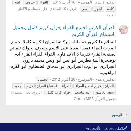
الدكتورة هدى
الموضوع
16 أبريل 2016
القراء
حروف
لعبة
الردود: 0
المنتدى:
حل الاسئلة و الالغاز
كلمة
اشهر
السر
العامة
القرآن الكريم لجميع القراء ,قران كريم كامل ,تحميل
,استماع القرآن الكريم
السلام عليكم ورحمة الله وبركاته القران الكريم كاملا بجميع
اصوات القراء فقط اضغط على الاسم وسوف يحولك تلقائي
لصفحة القارء تقريبا 5 الاف قارى القراء القراء القراء آدم
بوصخرة أئمة قطريين أبو أنس أبو أويس محمد بازون
الجزائري أبو أيوب الجزائري أبو إسحاق الطنطاوى أبو الكرم
إبراهيم...
الدكتورة هدى
الموضوع
20 أكتوبر 2012
تحميل
القرآن الكريم لجميع
القراء
القراء
استماع القرآن الكريم
جميع
الردود: 30
المنتدى:
سعد الغامدي
عبدالباسط
قران كريم كامل
تحميل القرآن Quran MP3
الوسوم
Arabic
sqorebda3