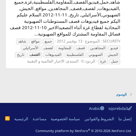
شاهد,حمل,فيديو,القصف,للمقاومة,الفلسطينية,غزة,جميع
,الفيديوهات, لقصف,قصف, المجاهدين, مواقع, الجيش,
الصهيوني,الأسرائيلي, تاريخ, 11-11-2012 السلام عليكم
اليكم جميع فيديوهات قصف المستوطنات الصهيونية
المحاذية لقطاع غزة أثناء التصعيدالاخير 10-11-2012 قصف
فصائل المقاومة المشترك للمواقع الصهيونية...
SECURITY
الموضوع
13 نوفمبر 2012
جميع
مواقع
شاهد
فيديو
المجاهدين
قصف
للمقاومة
لقصف
الأسرائيلي
الجيش
الصهيوني
الفلسطينية
الفيديوهات
القصف
تاريخ
الردود: 0
المنتدى:
الاخبار العالمية و التقنية
حمل
غزة
الوسوم
Arabic
sqorebda3
R
إتصل بنا
الشروط والقوانين
سياسة الخصوصية
مساعدة
الرئيسية
S
S
®
Community platform by XenForo
© 2010-2026 XenForo Ltd.