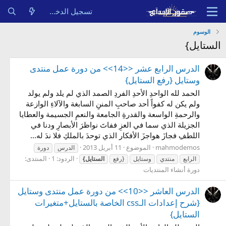
تسجيل الدخول
الوسوم
الستايل}
الدرس الرابع عشر <<14>> من دورة عمل منتدى
وستايل {رفع الستايل}
الحمد لله الواحدِ الأحدِ الفردِ الصمد الذي لم يلد ولم يولد
ولم يكن له كفواً أحد صاحبِ المننِ السابغة والآلاءِ الوازعة
والرحمةِ الواسعة والقدرةِ الجامعة والنعمِ الجسيمة والعطايا
الجزيلة الذي سما في العزِ ففاتَ نواظرَ الأبصارِ ودنا في
اللطفِ فجازَ هواجزَ الأفكار الذي توحدَ بالملكِ فلا ندَ له...
mahmodemos
الموضوع
11 أبريل 2013
الدرس
دورة
الردود: 1
المنتدى:
الرابع
منتدي
وستايل
{رفع
الستايل}
دورة أنشاء المنتديات
الدرس العاشر <<10>> من دورة عمل منتدى وستايل
{شرح إعدادات الـcss الخاصة بالستايل+متغيرات
الستايل}