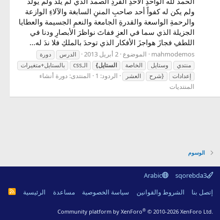
الحمد لله الواحدِ الأحدِ الفردِ الصمد الذي لم يلد ولم يولد
ولم يكن له كفواً أحد صاحبِ المننِ السابغة والآلاءِ الوازعة
والرحمةِ الواسعة والقدرةِ الجامعة والنعمِ الجسيمة والعطايا
الجزيلة الذي سما في العزِ ففاتَ نواظرَ الأبصارِ ودنا في
اللطفِ فجازَ هواجزَ الأفكار الذي توحدَ بالملكِ فلا ندَ له...
mahmodemos
الموضوع
2 أبريل 2013
الدرس
دورة
منتدي
وستايل
الخاصة
الستايل}
الـcss
بالستايل+متغيرات
الردود: 1
المنتدى:
دورة أنشاء
إعدادات
{شرح
العشر
المنتديات
الوسوم
Arabic
sqorebda3
R
إتصل بنا
الشروط والقوانين
سياسة الخصوصية
مساعدة
الرئيسية
S
S
®
Community platform by XenForo
© 2010-2026 XenForo Ltd.