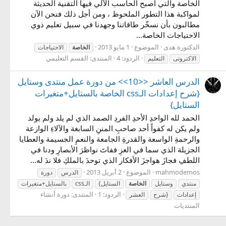
الخاصة والتي أصبح الحاسب الآلي فيها التقنية الحديثة
لمواكبة هذا التطور الملحوظ ، ومن أجل ذلك فنحن الآن
مطالبون بأن نسخّر طاقاتنا وجهدنا في سبيل تعليم ذوي
الاحتياجات الخاصة...
الدكتورة هدى
الموضوع
1 مايو 2013
الخاصة
الاحتياجات
الردود: 4
المنتدى:
القسم التعليمي
الاكتروتى
التعليم
الدرس العاشر <<10>> من دورة عمل منتدى وستايل
{شرح إعدادات الـcss الخاصة بالستايل+متغيرات
الستايل}
الحمد لله الواحدِ الأحدِ الفردِ الصمد الذي لم يلد ولم يولد
ولم يكن له كفواً أحد صاحبِ المننِ السابغة والآلاءِ الوازعة
والرحمةِ الواسعة والقدرةِ الجامعة والنعمِ الجسيمة والعطايا
الجزيلة الذي سما في العزِ ففاتَ نواظرَ الأبصارِ ودنا في
اللطفِ فجازَ هواجزَ الأفكار الذي توحدَ بالملكِ فلا ندَ له...
mahmodemos
الموضوع
2 أبريل 2013
الدرس
دورة
منتدي
وستايل
الخاصة
الستايل}
الـcss
بالستايل+متغيرات
الردود: 1
المنتدى:
دورة أنشاء
إعدادات
{شرح
العشر
المنتديات