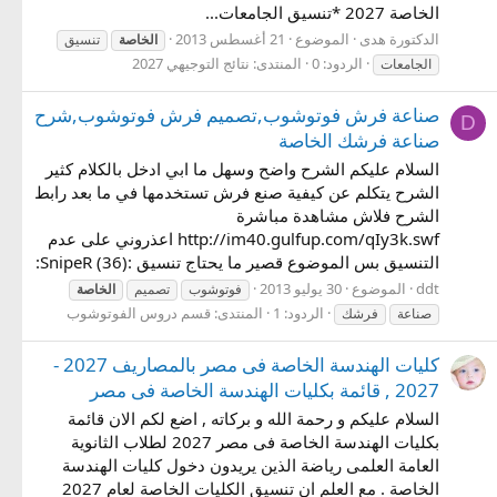
الخاصة 2027 *تنسيق الجامعات...
الدكتورة هدى
الموضوع
21 أغسطس 2013
الخاصة
تنسيق
الردود: 0
المنتدى:
نتائج التوجيهي 2027
الجامعات
صناعة فرش فوتوشوب,تصميم فرش فوتوشوب,شرح
D
صناعة فرشك الخاصة
السلام عليكم الشرح واضح وسهل ما ابي ادخل بالكلام كثير
الشرح يتكلم عن كيفية صنع فرش تستخدمها في ما بعد رابط
الشرح فلاش مشاهدة مباشرة
http://im40.gulfup.com/qIy3k.swf اعذروني على عدم
التنسيق بس الموضوع قصير ما يحتاج تنسيق :SnipeR (36):
ddt
الموضوع
30 يوليو 2013
فوتوشوب
تصميم
الخاصة
الردود: 1
المنتدى:
قسم دروس الفوتوشوب
صناعة
فرشك
كليات الهندسة الخاصة فى مصر بالمصاريف 2027 -
2027 , قائمة بكليات الهندسة الخاصة فى مصر
السلام عليكم و رحمة الله و بركاته , اضع لكم الان قائمة
بكليات الهندسة الخاصة فى مصر 2027 لطلاب الثانوية
العامة العلمى رياضة الذين يريدون دخول كليات الهندسة
الخاصة . مع العلم ان تنسيق الكليات الخاصة لعام 2027