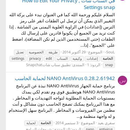
في السناب شات , How to Edit Your Privacy
Settings snap
السلام عليكم ورحمة الله كما في العنوان نبدء على بركة الله
التغيير الذي يمكن أن ترسل لي الطقات انقر على رمز
الترس (إعدادات) في الزاوية العلوية اليمنى من الشاشة . إذا
كنت تريد من الجميع أن يكونوا قادرين على إرسال لك
الطقات (حتى المستخدمين الذين لم تكن المضافة)، اضغط
على "الجميع". إذا...
-SouL
الموضوع
29 أكتوبر 2014
طريقة
الخصوصية
تعديل
الخاصة
إعدادات
وكيفية
السناب
edit
privacy
settings
الردود: 1
المنتدى:
تطبيق سناب شاتSnapchat
snap
NANO AntiVirus 0.28.2.61942 لحماية الحاسب
س
برنامج حماية الجهاز NANO AntiVirus نبذة عن البرنامج
NANO AntiVirus هوتطبيق قوي وم تقدم لكي يمدك
بمستويات الحماية المطلوبة لتواجه التهديدات و المخاطر .
مع هذا البررنامج يمكنك تصفح الحاسب دون مشاكل و أنت
مطمن من الفيروسات و المخاطر . البرنامج سهل الإستخدام
و له واجهة منظمة و...
سفري بعيد
الموضوع
3 سبتمبر 2014
الخاصة
لحماية
الردود: 0
المنتدى:
شروحات البرامج
nano
antivirus