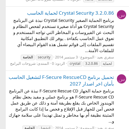
Crystal Security 3.2.0.86 لحماية الحاسب
س
برنامج الحماية الصغير Crystal Security نبذة عن البرنامج
Crystal Security هو أداة صغيرة تستخدم لفحص النظام و
البحث عن الفيروسات و المخاطر التي تواجه المستخدم و
تعوق عمل الحاسب بكفاءة . يوفر لك التطبيق امكانية
تقسيم الملفات إلى قوائم تشمل هذه القوام البيضاء أي
للملفات الأمنة...
سفري بعيد
الموضوع
3 سبتمبر 2014
security
الخاصة
الردود: 0
المنتدى:
شروحات البرامج
لحماية
3.2.0.86
crystal
تحميل برنامج F-Secure RescueCD لتشغيل الحاسب
س
بأمان اخر اصدار 2027
برنامج حماية الجهاز F-Secure Rescue CD نبذة عن البرنامج
F-Secure Rescue CD هو برنامج عملي و مفيد يجعل نظام
الويندوز الخاص بك يقلع بطريقة آمنة و ذلك عن طريق عمل
فحص آمن للجهاز قبل الإقلاع و فحص ما إذا كانت البرامج
المثبتة نظيفة أم بها مخاطر و تمثل تهديدا على سلامة جهازك
و...
سفري بعيد
الموضوع
2 سبتمبر 2014
لتشغيل
الخاصة