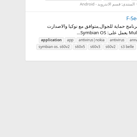
المنتدى:
قسم الاندرويد - Android
ال,متوافق مع نوكيا والاصدارت المختلفة2027,F-Secure Mobile Antivirus|Nokia APP تحميل برنامج حماية للجوال,متوافق مع نوكيا والاصدارت
application
app
antivirus|nokia
antivirus
ann
symbian os. s60v2
s60v5
s60v3
s60v2
s3 belle