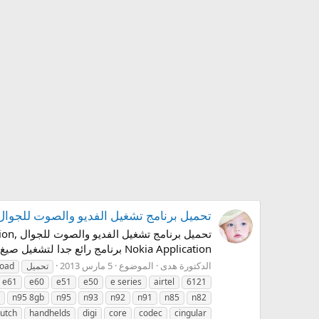
تحميل برنامج تشغيل الفديو والصوت للجوال ,e Codec Player Mobile | Nokia Application
Nokia Application برنامج رائع جدا لتشغيل صيغ الفيديو والصوت يدعم الكتير من الجوالات هده بعض الفيديوهات لاتبات التشغيل Beavis and...
الدكتورة هدى
الموضوع
5 مارس 2013
تحميل
oad
e61
e60
e51
e50
e series
airtel
6121
n95 8gb
n95
n93
n92
n91
n85
n82
utch
handhelds
digi
core
codec
cingular