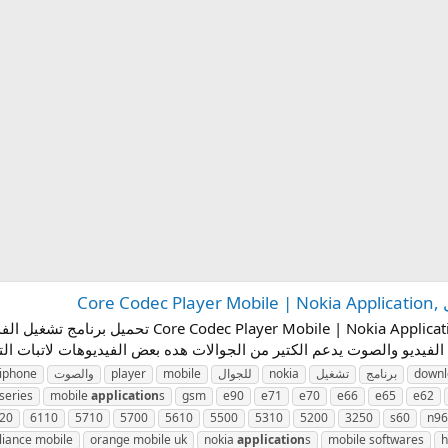
Cor
downl
برنامج
تشغيل
nokia
للجوال
mobile
player
والصوت
iphone
series
mobile
application
s
gsm
e90
e71
e70
e66
e65
e62
20
6110
5710
5700
5610
5500
5310
5200
3250
s60
n96
liance mobile
orange mobile uk
nokia
application
s
mobile softwares
h