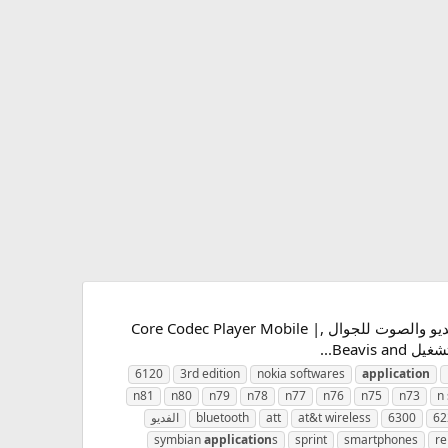
تحميل برنامج تشغيل الفديو والصوت للجوال ,Core Codec Player Mobile | Nokia Application تحميل برنامج تشغيل الفديو والصوت للجوال ,Core Codec Player Mobile |
6120
3rd edition
nokia softwares
application
n81
n80
n79
n78
n77
n76
n75
n73
n 
62
6300
at&t wireless
att
bluetooth
الفديو
symbian
application
s
sprint
smartphones
re