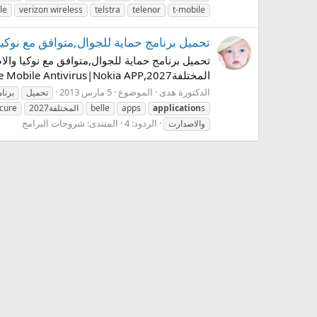
le
verizon wireless
telstra
telenor
t-mobile
تحميل برنامج حماية للجوال,متوافق مع نوكيا والاصدارت المختلفة2027,PP
المختلفة2027,F-Secure Mobile Antivirus|Nokia APP بسم الله الرحمن الرحيم السلام عليكم ورحمة الله الاصدار: Multiple يعمل على: Symbian OS...
الدكتورة هدى
الموضوع
5 مارس 2013
تحميل
برنا
s
application
apps
belle
المختلفة2027
ecure
الردود: 4
المنتدى:
شروحات البرامج
والاصدارت