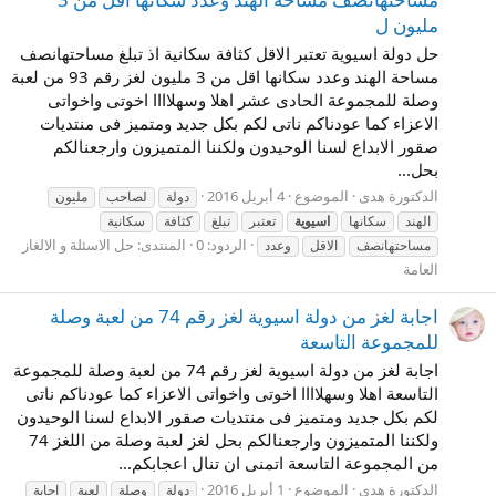
مليون ل
حل دولة اسيوية تعتبر الاقل كثافة سكانية اذ تبلغ مساحتهانصف
مساحة الهند وعدد سكانها اقل من 3 مليون لغز رقم 93 من لعبة
وصلة للمجموعة الحادى عشر اهلا وسهلاااا اخوتى واخواتى
الاعزاء كما عودناكم ناتى لكم بكل جديد ومتميز فى منتديات
صقور الابداع لسنا الوحيدون ولكننا المتميزون وارجعنالكم
بحل...
الدكتورة هدى
الموضوع
4 أبريل 2016
دولة
لصاحب
مليون
الهند
سكانها
اسيوية
تعتبر
تبلغ
كثافة
سكانية
الردود: 0
المنتدى:
حل الاسئلة و الالغاز
مساحتهانصف
الاقل
وعدد
العامة
اجابة لغز من دولة اسيوية لغز رقم 74 من لعبة وصلة
للمجموعة التاسعة
اجابة لغز من دولة اسيوية لغز رقم 74 من لعبة وصلة للمجموعة
التاسعة اهلا وسهلاااا اخوتى واخواتى الاعزاء كما عودناكم ناتى
لكم بكل جديد ومتميز فى منتديات صقور الابداع لسنا الوحيدون
ولكننا المتميزون وارجعنالكم بحل لغز لعبة وصلة من اللغز 74
من المجموعة التاسعة اتمنى ان تنال اعجابكم...
الدكتورة هدى
الموضوع
1 أبريل 2016
دولة
وصلة
لعبة
اجابة