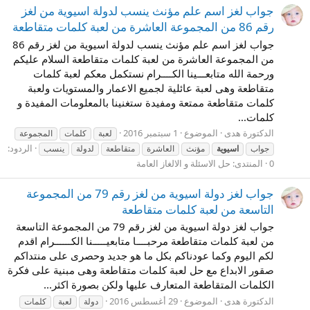
جواب لغز اسم علم مؤنث ينسب لدولة اسيوية من لغز
رقم 86 من المجموعة العاشرة من لعبة كلمات متقاطعة
جواب لغز اسم علم مؤنث ينسب لدولة اسيوية من لغز رقم 86
من المجموعة العاشرة من لعبة كلمات متقاطعة السلام عليكم
ورحمة الله متابعـــينا الكــــرام نستكمل معكم لعبة كلمات
متقاطعة وهى لعبة عائلية لجميع الاعمار والمستويات ولعبة
كلمات متقاطعة ممتعة ومفيدة ستغنينا بالمعلومات المفيدة و
كلمات...
الدكتورة هدى
الموضوع
1 سبتمبر 2016
لعبة
كلمات
المجموعة
الردود:
جواب
اسيوية
مؤنث
العاشرة
متقاطعة
لدولة
ينسب
0
المنتدى:
حل الاسئلة و الالغاز العامة
جواب لغز دولة اسيوية من لغز رقم 79 من المجموعة
التاسعة من لعبة كلمات متقاطعة
جواب لغز دولة اسيوية من لغز رقم 79 من المجموعة التاسعة
من لعبة كلمات متقاطعة مرحبــــا متابعيـــــنا الكــــــرام اقدم
لكم اليوم وكما عودناكم بكل ما هو جديد وحصرى على منتداكم
صقور الابداع مع حل لعبة كلمات متقاطعة وهى مبنية على فكرة
الكلمات المتقاطعة المتعارف عليها ولكن بصورة اكثر...
الدكتورة هدى
الموضوع
29 أغسطس 2016
دولة
لعبة
كلمات