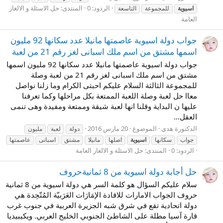
الردود: 0
المنتدى:
حل الاسئلة و الالغاز
اسيوية
للمجموعة
التاسعة
العامة
جواب دولة اسيوية عاصمتها مانيلا عدد سكانها 92 مليون
اسمها مشتق من اسم ملك اسبانى لغز رقم 21 من لعبة
جواب دولة اسيوية عاصمتها مانيلا عدد سكانها 92 مليون اسمها
مشتق من اسم ملك اسبانى لغز رقم 21 من لعبة وصلة
للمجموعة الثالثة السلام عليكم احبتى الكرام وما زلنا نواصل
معاا حل لعبة وصلة اللعبة الممتعة بكل مراحلها وكما تعرفنا
عليها ن البداية وقلنا انها لعبة شيقة وممتعة ومفيدة وهى تنمى
العقل...
الدكتورة هدى
الموضوع
20 مارس 2016
دولة
لعبة
مليون
جواب
سكانها
اسيوية
اصلها
مانيلا
مشتق
اسبانى
عاصمتها
الردود: 0
المنتدى:
حل الاسئلة و الالغاز العامة
حل أجابة دولة اسيوية من 8 ثمانيةحروف
سلام عليكم السؤال هو كلمة السر هي دولة اسيوية من 8 ثمانية
حروف الجواب الامارات للاقادة الإمَارَات العَرَبيّة المُتّحِدة هي
دولة اتحادية تقع في شرق شبه الجزيرة العربية في جنوب غرب
قارة آسيا مطلة على الشاطئ الجنوبي الخليج العربي. ويكيبيديا