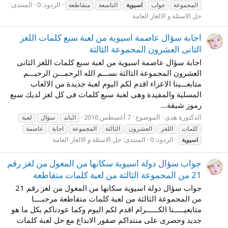
الردود: 0
المنتدى:
المجموعة
جواب
اسيوية
التاسعة
متقاطعة
حل الاسئلة و الالغاز العامة
اجابة سؤال عاصمة اسيوية من لعبة سبع كلمات اللغز
الثانى العشرون المجموعة الثالثة
اجابة سؤال عاصمة اسيوية من لعبة سبع كلمات اللغز الثانى
العشرون المجموعة الثالثة بســـم الله الرحمـــن الرحيـــم
متابعـــينا الاعزاء اقدم لكم اليوم لعبة جديدة من الالعاب
المسلية والمفيدة وهى لعبة سبع كلمات فى كل لغز لديك سبع
رموز شيقة...
الدكتورة هدى
الموضوع
7 أغسطس 2016
الباند
سؤال
لعبة
كلمات
اللغز
العشرون
الثالثة
المجموعة
اجابة
عاصمة
الردود: 0
المنتدى:
حل الاسئلة و الالغاز العامة
اسيوية
جواب سؤال دولة اسيوية سكانها من المغول من لغز رقم
21 من المجموعة الثالثة من لعبة كلمات متقاطعة
جواب سؤال دولة اسيوية سكانها من المغول من لغز رقم 21
من المجموعة الثالثة من لعبة كلمات متقاطعة مرحبــــا
متابعيـــــنا الكــــــرام اقدم لكم اليوم وكما عودناكم بكل ما هو
جديد وحصرى على منتداكم صقور الابداع مع حل لعبة كلمات