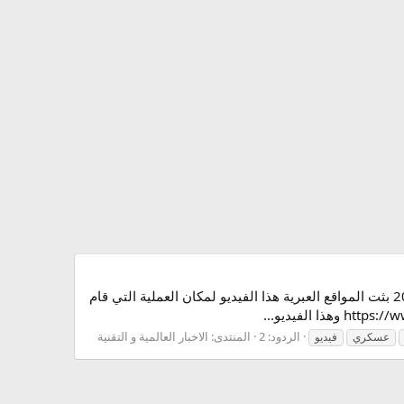
شاهد, فيديو, عملية, تفجير, جيب,جب, عسكري,صهيوني,اسرائيلي,انفجار, شرق, حي, الشجاعية ,اليوم, السبت, 10-11-2012 بثت المواقع العبرية هذا الفيديو لمكان العملية التي قام
الردود: 2
المنتدى:
الاخبار العالمية و التقنية
عسكري
فيديو