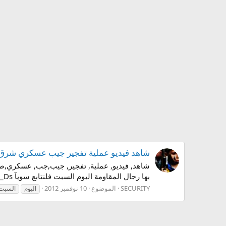
شاهد فيديو عملية تفجير جيب عسكري شرق حي الش
بها رجال المقاومة اليوم السبت فلنتابع سويآ https://www.youtube.com/watch?feature=player_embedded&v=sQdg2hr1_Ds وهذا الفيديو...
SECURITY
الموضوع
10 نوفمبر 2012
اليوم
السبت