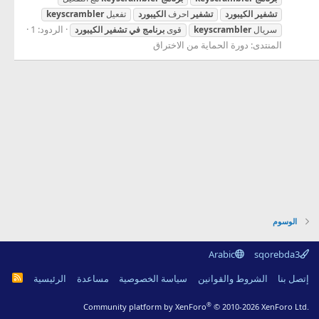
تشفير
الكيبورد
تشفير
احرف
الكيبورد
تفعيل
keyscrambler
الردود: 1
سريال
keyscrambler
قوى
برنامج
في
تشفير
الكيبورد
المنتدى:
دورة الحماية من الاختراق
الوسوم
Arabic
sqorebda3
R
إتصل بنا
الشروط والقوانين
سياسة الخصوصية
مساعدة
الرئيسية
S
S
®
Community platform by XenForo
© 2010-2026 XenForo Ltd.