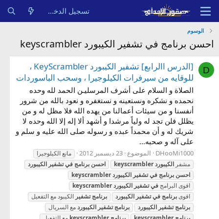
تسجيل الدخول
الوسوم
احسن برنامج في تشفير الكيبورد keyscrambler
[الدرس االرابع] تشفير الكيبورد KeyScrambler ،
D
للوقايه من سيرفرات الكيلوجيرا ، وسحب الباسوردات
الصلاة و السلام على أشرف المرسليـن الحمد لله وحده
نحمده و نشكره ونستعينه و نستغفره و نعود بالله من شرور
أنفسنا و من سيئات أعمالنا من يهده الله فلا مظل له و من
يظلل فلن تجد له ولياً مرشدا و أشهد ألا إله إلا الله وحده لا
شريك له و أن محمداً عبده و رسوله صلى الله عليه و سلم و
على آله و صحبه...
DHooMi1000
الموضوع
23 ديسمبر 2012
مانع الكيلوجيرا
مشفر
الكيبورد
keyscrambler
احسن
برنامج
في
تشفير
الكيبورد
احسن
برنامج
في
تشفير
الكيبورد
keyscrambler
اقوى البرامج
في
تشفير
الكيبورد
keyscrambler
اقوى
برنامج
في
تشفير
الكيبورد
برنامج
تشفير
الكيبود مع التفعيل
برنامج
تشفير
الكيبورد
برنامج
تشفير
الكيبورد
مع السريال
برنامج
keyscrambler
برنامج
keyscrambler
مع التفعيل