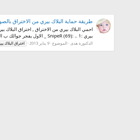
طريقة حماية البلاك بيري من الاختراق بالصور
احمي البلاك بيري من الاختراق , اختراق البلاك بير
بيري :SnipeR (69): .. 1 _ الاول يفجر جوالك ب الرسائل 2 _ الثاني يرسل لك رسائل اذا خشيتها يسحب كل الي بجهازك من صور و...
الدكتورة هدى
الموضوع
9 يناير 2013
اختراق
البلاك
بي