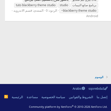
برنامج صانع التيمات
studio
tuto blackberry theme studio
الردود: 0
المنتدى:
قسم الاندرويد -
~blackberry theme studio
Android
الوسوم
Arabic
sqorebda3
R
إتصل بنا
الشروط والقوانين
سياسة الخصوصية
مساعدة
الرئيسية
S
S
®
Community platform by XenForo
© 2010-2026 XenForo Ltd.