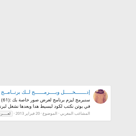
إدـــــــخـــــل وبــــرمــــــج لــك برنــامــ
في بوتن نكتب لكود لبسيط هدا وبعدها نشغل لبرنامج
المشاغب المغربي
الموضوع
20 فبراير 2013
لعــــ