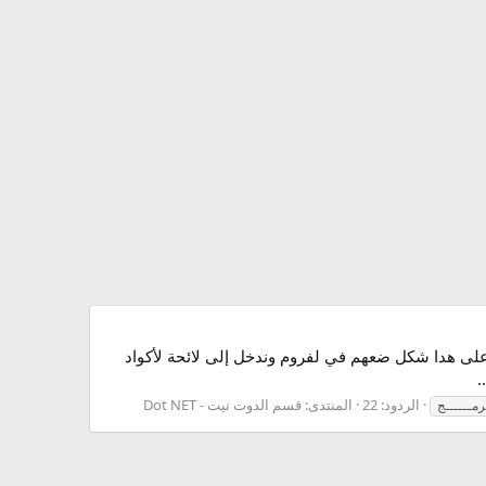
كة لله :SnipeR (37): أولا سنختار من لأدوات بوتن ثم على هدا شكل ضعهم في لفروم وندخل إلى لائحة لأكواد
الردود: 22
المنتدى:
قسم الدوت نيت - Dot NET
رمــــــج