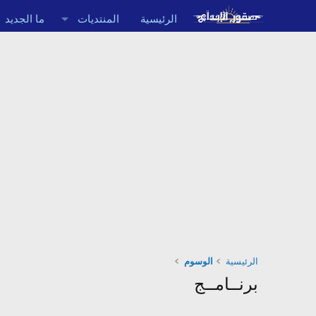
الرئيسية
المنتديات
ما الجديد
الرئيسية
الوسوم
برنــامــج