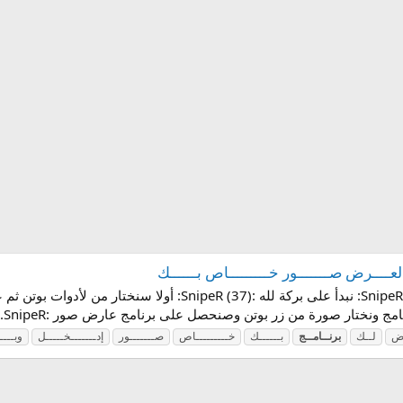
ج لعــــرض صـــــــور خـــــــــاص بــــــك
سنبرمج ليزم برنامج لعرض صور خاصة بك :SnipeR (61): نبدأ على بر
 ونختار صورة من زر بوتن وصنحصل على برنامج عارض صور :SnipeR...
رض
لــك
برنــامــج
بــــــك
خـــــــــاص
صـــــــور
إدـــــــخـــــل
وبــــ