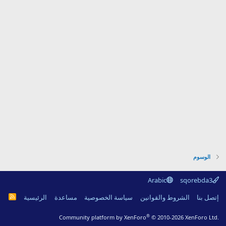
الوسوم
Arabic
sqorebda3
R
إتصل بنا
الشروط والقوانين
سياسة الخصوصية
مساعدة
الرئيسية
S
S
®
Community platform by XenForo
© 2010-2026 XenForo Ltd.