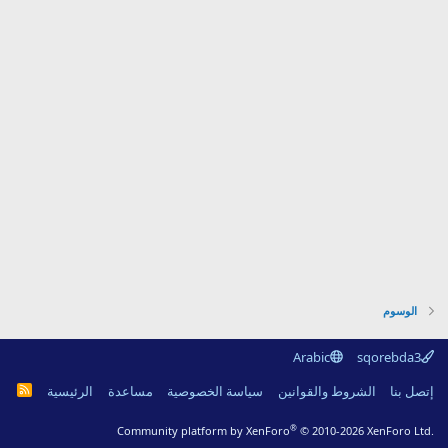
الوسوم
Arabic
sqorebda3
R
إتصل بنا
الشروط والقوانين
سياسة الخصوصية
مساعدة
الرئيسية
S
S
®
Community platform by XenForo
© 2010-2026 XenForo Ltd.