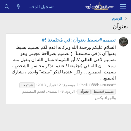
تسجيل الدخول
الوسوم
بعنوآن
تصميم#بسيط بعنوآن :في مُجتَمعنا !#
السلام عليكم ورحمة الله وبركاته اقدم لكم تصميم بسيط
بعنوآآآن :( في مجتمعنآ ! ) تصميم بصرآآحة عجبني وهو
تصميم لأخي الغالي // أبو الشيماء نسال الله ان يتقبل منه
سبحــــان الله في مُجتَمعنا ! عندما تذكر محاسن الشخص ،
يصمت الجميــع . . ولكن عندما تُذكر "سيئة" واحدة ، يشارك
الجميع...
™αℓ Ģѓĕĕb нα¢кєя™
الموضوع
12 فبراير 2013
مُجتَمعنا
الردود: 9
المنتدى:
قسم الـتصميم
تصميم#بسيط
بعنوآن
والجرافـيكس