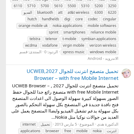
6110
5710
5700
5610
5500
5310
5200
3250
6220
6300
at&t wireless
att
bluetooth
الفديو
hutch
handhelds
digi
core
codec
cingular
orange mobile uk
nokia applications
mobile softwares
sprint
smartphones
reliance mobile
telstra
telenor
t-mobile
symbian applications
wcdma
vodafone
virgin mobile
verizon wireless
الردود: 0
المنتدى:
قسم
xpress music
windows mobile
الاندرويد - Android
تحميل متصفح انترنت للجوال 2027,UCWEB
Browser – with free Mobile Internet
تحميل متصفح انترنت للجوال 2027 , UCWEB Browser –
with free Mobile Internet متصفح رائع جدا للجوال حفظ
الصور بسهولة كبيرة سهولة الوصول الى اعدادت المتصفح
فتح نافدة جديدة في المتصفح بكل سهولة التحكم بالصور
بكل سهولة يدعم تشغيل الفيديو وايضاا المتصفح يعمل على
العديد من جوالات نوكيا متل Nokia...
الدكتورة هدى
الموضوع
5 مارس 2013
تحميل
internet
انترنت
nokia
mobile
free
browser
applications