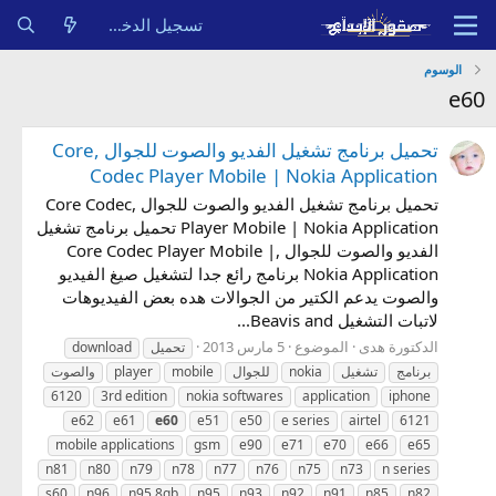
تسجيل الدخول
الوسوم
e60
تحميل برنامج تشغيل الفديو والصوت للجوال ,Core
Codec Player Mobile | Nokia Application
تحميل برنامج تشغيل الفديو والصوت للجوال ,Core Codec
Player Mobile | Nokia Application تحميل برنامج تشغيل
الفديو والصوت للجوال ,Core Codec Player Mobile |
Nokia Application برنامج رائع جدا لتشغيل صيغ الفيديو
والصوت يدعم الكتير من الجوالات هده بعض الفيديوهات
لاتبات التشغيل Beavis and...
الدكتورة هدى
الموضوع
5 مارس 2013
تحميل
download
برنامج
تشغيل
nokia
للجوال
mobile
player
والصوت
6120
3rd edition
nokia softwares
application
iphone
e62
e61
e60
e51
e50
e series
airtel
6121
mobile applications
gsm
e90
e71
e70
e66
e65
n81
n80
n79
n78
n77
n76
n75
n73
n series
s60
n96
n95 8gb
n95
n93
n92
n91
n85
n82