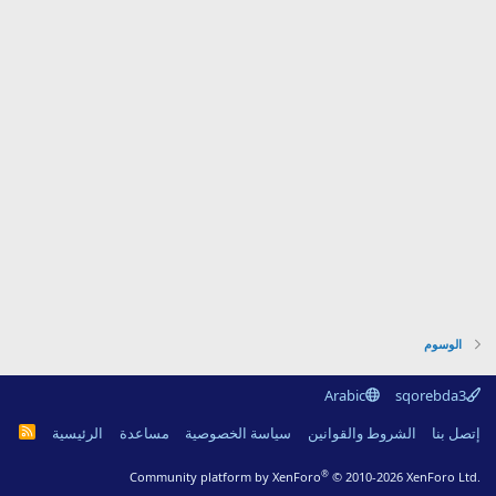
الوسوم
Arabic
sqorebda3
R
إتصل بنا
الشروط والقوانين
سياسة الخصوصية
مساعدة
الرئيسية
S
S
®
Community platform by XenForo
© 2010-2026 XenForo Ltd.