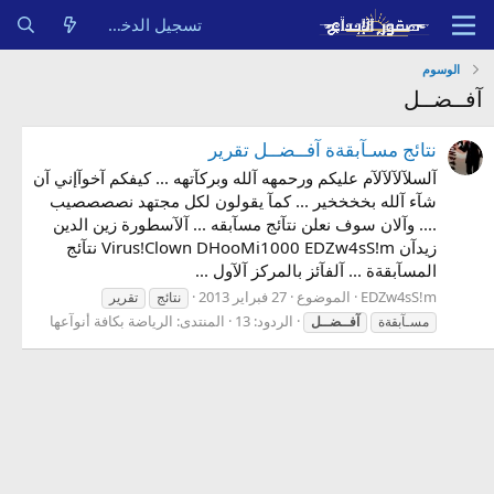
تسجيل الدخول
الوسوم
آفــضــل
نتائج مسـآبقةة آفــضــل تقرير
آلسلآلآلآلآم عليكم ورحمهه آلله وبركآتهه ... كيفكم آخوآإني آن
شآء آلله بخخخخير ... كمآ يقولون لكل مجتهد نصصصصيب
.... وآلان سوف نعلن نتآئج مسآبقه ... آلآسطورة زين الدين
زيدآن Virus!Clown DHooMi1000 EDZw4sS!m نتآئج
المسآبقةة ... آلفآئز بالمركز آلآول ...
EDZw4sS!m
الموضوع
27 فبراير 2013
نتائج
تقرير
الردود: 13
المنتدى:
الرياضة بكافة أنوآعها
مسـآبقةة
آفــضــل