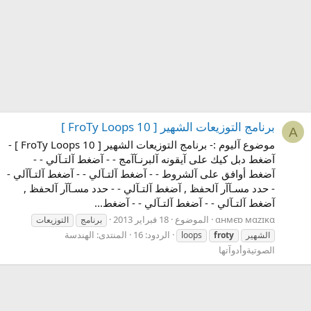
برنامج التوزيعات الشهير [ FroTy Loops 10 ]
Α
موضوع آليوم :- برنامج التوزيعات الشهير [ FroTy Loops 10 ] -
آضغط دبل كيك على آيقونه آلبرنـآآمج - - آضغط آلتـآلي - -
آضغط أوافق على آلشروط - - آضغط آلتـآلي - - آضغط آلتـآآلي -
- حدد مسـآآر آلحفظ , آضغط آلتـآلي - - حدد مسـآآر آلحفظ ,
آضغط آلتـآلي - - آضغط آلتـآلي - - آضغط...
αнмєɒ мαzɪĸα
الموضوع
18 فبراير 2013
برنامج
التوزيعات
الردود: 16
المنتدى:
الهندسة
الشهير
froty
loops
الصوتيةوأدوآتها