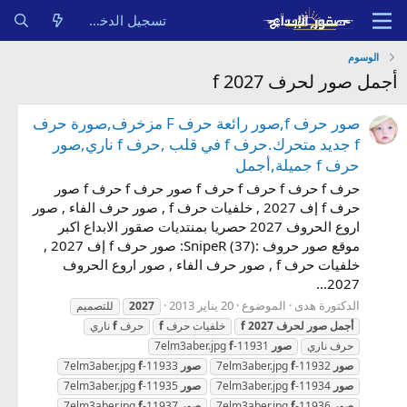
تسجيل الدخول
الوسوم
أجمل صور لحرف f 2027
صور حرف f,صور رائعة حرف F مزخرف,صورة حرف
f جديد متحرك.حرف f في قلب ,حرف f ناري,صور
حرف f جميلة,أجمل
حرف f حرف f حرف f حرف f صور حرف f حرف f صور
حرف f إف 2027 , خلفيات حرف f , صور حرف الفاء , صور
اروع الحروف 2027 حصريا بمنتديات صقور الابداع اكبر
موقع صور حروف :SnipeR (37): صور حرف f إف 2027 ,
خلفيات حرف f , صور حرف الفاء , صور اروع الحروف
2027...
الدكتورة هدى
الموضوع
20 يناير 2013
2027
للتصميم
أجمل
صور
لحرف
2027
f
خلفيات حرف
f
حرف
f
ناري
حرف ناري
صور
11931-7elm3aber.jpg
f
صور
11932-7elm3aber.jpg
f
صور
11933-7elm3aber.jpg
f
صور
11934-7elm3aber.jpg
f
صور
11935-7elm3aber.jpg
f
صور
11936-7elm3aber.jpg
f
صور
11937-7elm3aber.jpg
f