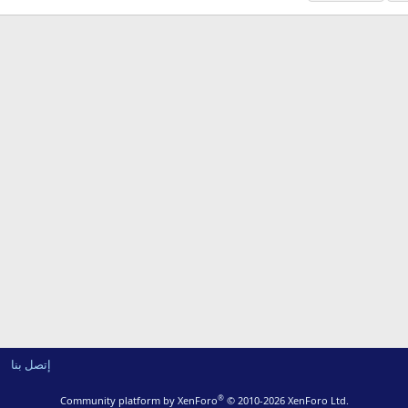
إتصل بنا
®
Community platform by XenForo
© 2010-2026 XenForo Ltd.