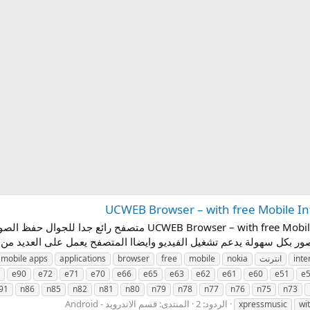
تحميل متصفح انترنت للجوال 2027 ,  with free Mobile Internet
بكل سهولة يدعم تشغيل الفيديو وايضاا المتصفح يعمل على العديد من جوالات ن
inte
انترنت
nokia
mobile
free
browser
applications
mobile apps
e90
e72
e71
e70
e66
e65
e63
e62
e61
e60
e51
e
91
n86
n85
n82
n81
n80
n79
n78
n77
n76
n75
n73
الردود: 2
المنتدى:
قسم الاندرويد - Android
xpressmusic
wi