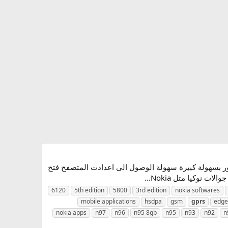
UCWEB Browser – متصفح رائع جدا للجوال حفظ الصور بسهولة كبيرة سهولة الوصول الى اعدادت المتصفح فتح
وكيا متل Nokia...
6120
5th edition
5800
3rd edition
nokia softwares
mobile applications
hsdpa
gsm
gprs
edge
nokia apps
n97
n96
n95 8gb
n95
n93
n92
n