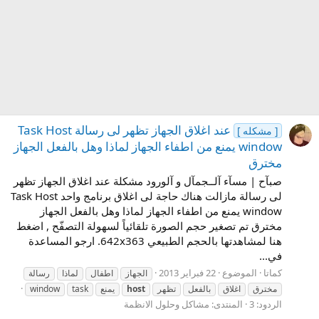
عند اغلاق الجهاز تظهر لى رسالة Task Host
[ مشكله ]
window يمنع من اطفاء الجهاز لماذا وهل بالفعل الجهاز
مخترق
صبآح | مسآء آلــجمآل و آلورود مشكلة عند اغلاق الجهاز تظهر
لى رسالة مازالت هناك حاجة لى اغلاق برنامج واحد Task Host
window يمنع من اطفاء الجهاز لماذا وهل بالفعل الجهاز
مخترق تم تصغير حجم الصورة تلقائياً لسهولة التصفّح , اضغط
هنا لمشاهدتها بالحجم الطبيعي 642x363. ارجو المساعدة
في...
كماتا
الموضوع
22 فبراير 2013
الجهاز
اطفال
لماذا
رسالة
مخترق
اغلاق
بالفعل
تظهر
host
يمنع
task
window
الردود: 3
المنتدى:
مشاكل وحلول الانظمة