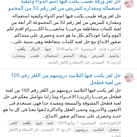
حل لغز ورقة طبيب يكتب فيها اسم الدواء وكيفية
استعماله ومقداره للمريض من لغز رقم 32 من المجمو
حل لغز ورقة طبيب يكتب فيها اسم الدواء وكيفية استعماله
ومقداره للمريض من لغز رقم 32 من المجموعة الر ابعة من
لعبة كلمات متقاطعة مرحبــــا متابعيـــــنا الكــــــرام اقدم لكم
اليوم وكما عودناكم بكل ما هو جديد وحصرى على منتداكم
صقور الابداع مع حل لعبة كلمات متقاطعة وهى مبنية على...
الدكتورة هدى
الموضوع
31 يوليو 2016
فيها
الدوال
يكتب
وكيفية
للمريض
ورقة
المجمو
استعماله
طبيب
ومقداره
الردود: 0
المنتدى:
حل الاسئلة و الالغاز العامة
حل لغز يكتب فيها التلاميذ دروسهم من اللغز رقم 105
من لعبة فطحل
حل لغز يكتب فيها التلاميذ دروسهم من اللغز رقم 105 من لعبة
فطحل مرحبــــا زائرينــا الاعـــزاء وما زلنا نتواصل معكم فى حل
لعبة فطحل المشوقة والممتعة ومفيدة جدا فهى تستخدم فى
الايفون والاندرويد وتنمى العقل والذاكرة ابقوا معنا فى كل ما هو
جديد وحصرى على منتداكم صقور الابداع...
الدكتورة هدى
الموضوع
1 يوليو 2016
لعبة
فيها
يكتب
اللغز
الردود: 0
المنتدى:
حل الاسئلة و الالغاز
فطحل
التلاميذ
دروسهم
العامة