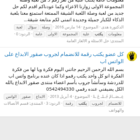
المجموعة الاولى زوارنا الاعزاء وكما عودناكم اقدم لكم حل
جديد من لعبة وصلة اللعبة الشيقة الممتعة استمتع معنا بلعبة
الذكاء للكبار جميلة وجديدة اتمنى لكم متابعة شيقة...
الدكتورة هدى
الموضوع
14 مارس 2016
وصلة
سؤال
لعبة
الردود: 0
معلومات
يكتب
علية
المجموعة
الاولى
عامة
المنتدى:
حل الاسئلة و الالغاز العامة
كل عضو يكتب رقمة للانضمام لجروب صقور الابداع على
الواتس اب
بسم الله الرحمن الرحيم جاتني اليوم فكرة ويا لها من فكرة
الفكرة انو كل واحد يكتب رقمو اذا كان عنده برنامج واتس اب
للدردشة وسأنشأ جروب بأسم اعضاء منتدى صقور الابداع يالله
الكل يضيفني عنده رقمي 0542494330
عِــصَــامْ جُـمْـ عَ ـهْ
الموضوع
4 أبريل 2013
الابداع
صقور
الواتس
الردود: 3
المنتدى:
قسم الأتصالات
للانضمام
لجروب
يكتب
رقمة
والهواتف