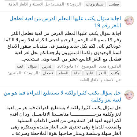
الردود: 0
المنتدى:
حل الاسئلة و الالغاز العامة
فطحل
سيناريوهات
اجابة سؤال يكتب عليها المعلم الدرس من لعبة فطحل
اللغز رقم 19
اجابة سؤال يكتب عليها المعلم الدرس من لعبة فطحل اللغز
رقم 19 بسم الله الرحمن الرحيم احبتى الكرام اهلا وسهلاااا كما
عودناكم ناتى لكم بكل جديد ومتميز فى منتديات صقور الابداع
لسنا الوحيدون ولكننا المتميزون وارجعنالكم بحل لغز لعبة
فطحل مع اللغز التاسع عشر من اللعبة وهى تستخدم...
الدكتورة هدى
الموضوع
17 مايو 2016
الدرس
سؤال
لعبة
الردود: 0
المنتدى:
يكتب
اللغز
عليها
اجابة
المعلم
فطحل
حل الاسئلة و الالغاز العامة
حل سؤال يكتب كثيرا ولكنه لا يستطيع القراءة فما هو من
لعبة لغز وكلمة
حل سؤال يكتب كثيرا ولكنه لا يستطيع القراءة فما هو من لعبة
لغز وكلمة مرحبـــــــــــــــــا متابعـــينا الافاضـــل اود ان اقدم
لكم اليوم لعبة لغز كلمة وهى من افضل الالعاب المسلية
والمغذية للدماغ وهى تحتوى على الغاز مقيدة ومبتكرة وهى
الغاز سهلة وسلسة ويمتاز صاحبها بقوة الملاحظة وسرعة...