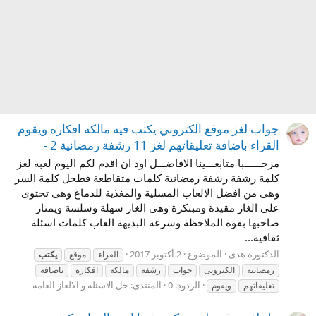
جواب لغز موقع الكتروني يكتب فيه مالكه افكاره ويقوم
القراء باضافة تعليقاتهم لغز 11 رشفة رمضانية 2 -
مرحــــــبا متابعـــينا الافاضـــل اود ان اقدم لكم اليوم لعبة لغز
كلمة رشفة رشفة رمضانية كلمات متقاطعة فطحل كلمة السر
وهى من افضل الالعاب المسلية والمغذية للدماغ وهى تحتوى
على الغاز مقيدة ومبتكرة وهى الغاز سهلة وسلسة ويمتاز
صاحبها بقوة الملاحظة وسرعة البديهة العاب كلمات اسئلة
ثقافية...
الدكتورة هدى
الموضوع
2 أكتوبر 2017
القراء
موقع
يكتب
رمضانية
الكترونى
جواب
رشفة
مالكه
افكاره
باضافة
الردود: 0
المنتدى:
حل الاسئلة و الالغاز العامة
تعليقاتهم
ويقوم