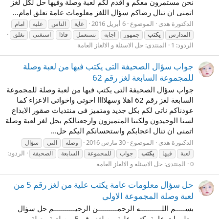
نحن مستمرون معكم و اقدم لكم لعبة وصلة وفيها حل لكل لغز
اتمنى ان تنال رضاكم سؤال اللغز معلومات عامة تعلق امام...
الدكتورة هدى
الموضوع
6 أبريل 2016
غاية
الناس
عليه
امام
المدارس
يكتب
جمهور
اجابة
تستعمل
فاذا
استغنى
تغلق
الردود: 1
المنتدى:
حل الاسئلة و الالغاز العامة
جواب سؤال الصحيفة التى يكتب فيها من لعبة وصلة
للمجموعة السابعة لغز رقم 62
جواب سؤال الصحيفة التى يكتب فيها من لعبة وصلة للمجموعة
السابعة لغز رقم 62 اهلا وسهلاااا اخوتى واخواتى الاعزاء كما
عودناكم ناتى لكم بكل جديد ومتميز فى منتديات صقور الابداع
لسنا الوحيدون ولكننا المتميزون وارجعنالكم بحل لغز لعبة وصلة
اتمنى ان تنال اعجابكم واستحسانكم اليكم حل...
الدكتورة هدى
الموضوع
30 مارس 2016
وصلة
التي
سؤال
الردود:
لعبة
فيها
يكتب
جواب
للمجموعة
السابعة
الصحيفة
0
المنتدى:
حل الاسئلة و الالغاز العامة
حل سؤال معلومات عامة يكتب علية من لغز رقم 5 من
لعبة وصلة المجموعة الاولى
بســـــم اللـــــــــــه الرحمــــــــــن الرحيـــــــــــم حل سؤال
معلومات عامة يكتب علية من لغز رقم 5 من لعبة وصلة