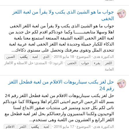
جواب ما هو الشيئ الذى يكتب ولا يقرأ من لعبة اللغز
الخفى
جواب ما هو الشيئ الذى يكتب ولا يقرأ من لعبة اللغز الخفى
اهلا وسهلا متابعينــــــــا وكما عودناكم اقدم لكم حل جديد من
لعبة اللغز الخفى اللعبة الشيقة الممتعة استمتع معنا بلعبة
الذكاء للكبار جميلة وجديدة لعبة اللغز الخفى لعبة عربية لعبة
تتحدى الملل وتقوى معرفتك وتحصل على مستوى ذكاءك...
الدكتورة هدى
الموضوع
18 مايو 2016
الذي
لعبة
يكتب
الصين
الردود: 0
المنتدى:
حل الاسئلة و الالغاز
اللغز
يقرء
جواب
الخفى
العامة
حل لغز يكتب سيناريوهات الافلام من لعبة فطحل اللغز
رقم 24
حل لغز يكتب سيناريوهات الافلام من لعبة فطحل اللغز رقم 24
بسم الله الرحمن الرحيم احبتى الكرام اهلا وسهلاااا كما عودناكم
ناتى لكم بكل جديد ومتميز فى منتديات صقور الابداع لسنا
الوحيدون ولكننا المتميزون وارجعنالكم بحل لغز لعبة فطحل مع
اللغز الرابع و العشرون من اللعبة وهى تستخدم...
الدكتورة هدى
الموضوع
17 مايو 2016
لعبة
يكتب
اللغز
الافلام