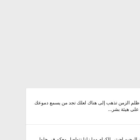
من ظلم الزمن تذهب إلى هناك لعلك تجد من يسمع دموعك
على هيئة بشر...
 المجموعة الرابعة عشر بسم الله الرحمن الرحيم احبتى الكرام وما زلنا نتواصل معكم فى حلول