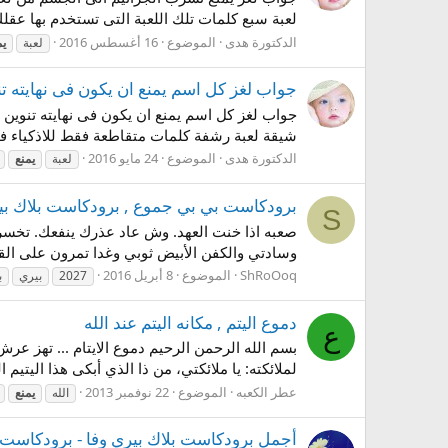
لعبة سبع كلمات تلك اللعبة التى تستخدم بها عقل
الدكتورة هدى
الموضوع
16 أغسطس 2016
لعبة
يم
جواب لغز كل اسم يمنع ان يكون فى نهايته تن
شيقة لعبة رشفة كلمات متقاطعة فقط للاذكياء فق
الدكتورة هدى
الموضوع
24 مايو 2016
لعبة
يمنع
برودكاست بي بي جموع , برودكاست بلاك بيري باقي 2027 , برودكاست ب
S
صعبه اذا خنت العهد. وش عاد عذرك ينفعك. تخسر 
وسادتي والكفن الأبيض ثوبي وغدا تمرون على القب
ShRoOoq
الموضوع
8 أبريل 2016
2027
بيري
ب
دموع اليتم , مكانه اليتم عند الله
ع
بسم الله الرحمن الرحيم دموع الايتام ... تهز عرش
لملائكته: يا ملائكتي، من ذا الذي أبكى هذا اليتيم ا
عطر الكعبه
الموضوع
22 نوفمبر 2013
الله
يمنع
أجمل برودكاست بلاك بيري وفا - برودكاست بي