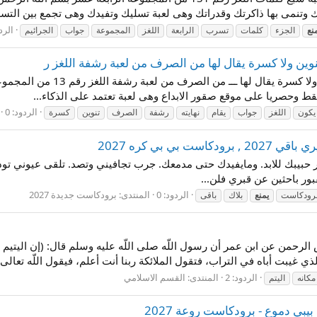
ك وتنمى بها ذاكرتك وقدراتك وهى لعبة تسليك وتفيدك وهى تجمع بين التسلي
الردو
نع
الجزء
كلمات
تسرب
الرابعة
اللغز
المجموعة
جواب
الجرائيم
وين ولا كسرة يقال لها من الصرف من لعبة رشفة اللغز ر
جواب لغز كل اسم يمنع ان يكون فى
ط وحصريا على موقع صقور الابداع وهى لعبة تعتمد على الذكاء...
الردود: 0
يكون
اللغز
جواب
يقام
نهايته
رشفة
الصرف
تنوين
كسرة
ي بي كره 2027
حبيبك للابد. ومايفيدك حتى مدمعك. جرب تجافيني وتصد. تلقى عيوني تودع
ور باحثين عن قبري فلن...
الردود: 0
المنتدى:
برودكاست جديدة 2027
رودكاست
يمنع
بلاك
باقى
 الرحمن عن ابن عمر أن رسول اللّه صلى اللّه عليه وسلم قال: (إن اليتيم إ
لذي غيبت أباه في التراب، فتقول الملائكة ربنا أنت أعلم، فيقول اللّه تعالى..
الردود: 2
المنتدى:
القسم الاسلامي
مكانه
اليتم
بي دموع - برودكاست روعة 2027