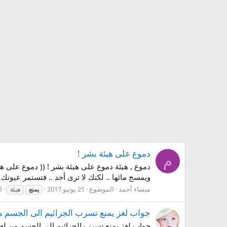
دموع على هيئة بشر !
م
دموع , هيئة دموع على هيئة بشر ! (( دموع على 
ويمسح مائها .. لكنك لا ترى أحد .. فتستمر عيونك
ميساء أحمد
الموضوع
21 يونيو 2017
ا
يمنع
هيئة
جواب لغز يمنع تسرب الجرائيم الى الجسم من لعبة سبع كلمات 