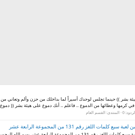
هيئة بشر )) حينما تجلس لوحدك أسيراً لما بداخلك من حزن وألم وتعاني 
 في كرمها وعطائها من الدموع .. فاعلم .. أنك دموع على هيئة بشر (( دموع 
لردود: 0
المنتدى:
القسم العام
اللغز رقم 131 من المجموعة الرابعة عشر
جواب لغز يمنع تسرب الجرائيم الى الجسم من لعبة سبع كلمات اللغز رقم 131 من