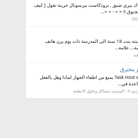
2 برودكاست هم للبلاك بيري , برودكاست بلاك بيري ضيق , برودكاست بيرسونال حزينة تقول [ كيف
السلام عليكم ورحمة الله اليوم جبتلكم قصة من وحي الواقع مؤثرة جداً (يمنع لاصحاب القلوب الرقيقة) الاب كل يوم يوصل ابنته بنت 18 سنة الى المدرسة ذات يوم يرن هاتف
.. علامة...
يه
صبآح | مسآء آلــجمآل و آلورود مشكلة عند اغلاق الجهاز تظهر لى رسالة مازالت هناك حاجة لى اغلاق برنامج واحد Task Host window يمنع من اطفاء الجهاز لماذا وهل بالفعل
دود: 3
المنتدى:
مشاكل وحلول الانظمة