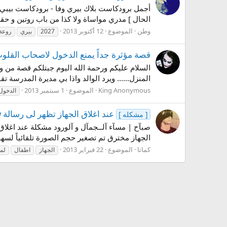
الحال ] مدري مواساة ولا كذا من باب روتين و حقـوق 3-| ؟ ! على العمـوم بـ ( خيـر و الحمـد لله ما غير جيتك ضايق ورحت مخنوق !! =
وطن
الموضوع
12 أكتوبر 2013
2027
بيري
روعة
قصة مؤثرة جداً يمنع الدخول لاصحاب القلوب
المنزل...... ويرد الوالد واذا بي مديرة المدرسة ت
King Anonymous
الموضوع
1 سبتمبر 2013
الدخول
عند اغلاق الجهاز تظهر لى رسالة Task Host window يمنع من اطفاء الجهاز لماذا وهل بالفعل الجهاز مخترق
[ مشكله ]
الجهاز مخترق تم تصغير حجم الصورة تلقائياً لسهولة التصفّح , 
كماتا
الموضوع
22 فبراير 2013
الجهاز
اطفال
لما