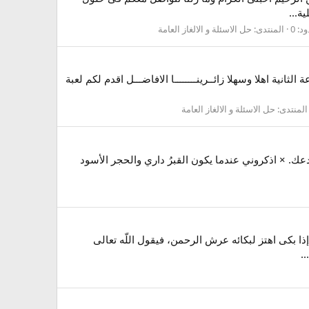
ة...
د: 0
المنتدى:
حل الاسئلة و الالغاز العامة
 نهايته تنوين ولا كسرة يقال لها ـــ من الصرف من لعبة رشفة اللغز رقم 13 من المجموعة الثانية اهلا وسهلا زائــرينــــــــا الافاضـــل اقدم لكم لعبة
المنتدى:
حل الاسئلة و الالغاز العامة
ك. × اذكروني عندما يكون القبرُ داري والحجر الأسود
ذا بكى اهتز لبكائه عرش الرحمن، فيقول اللّه تعالى
.