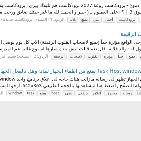
أجمل برودكاست بلاك بيري وفا - برودكاست بيبي دموع - برودكاست روعة 027
 = - = =...
الردود: 1
المنتدى:
برودكاست جديدة 2027
برودكاست
أجمل
بيتي
يمنع
بلاك
 الرقيقة
قول له : والد فلانة_ قال نعم قالت ليش بنتك صارها اسبوع غائبة عم المدرسة.
الردود: 2
المنتدى:
قسم الترف
يمنع
جداً
مؤترة
القلوب
لاصحاب
الرقيقة
اضغط هنا لمشاهدتها بالحجم الطبيعي 642x363. ارجو المساعدة في...
الر
ذا
رسالة
مخترق
اغلاق
بالفعل
تظهر
host
يمنع
task
window