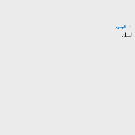
الوسوم
لــك