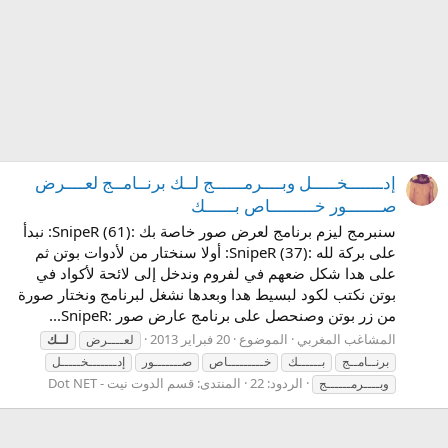
إدـــــــخـــــل وبــــرمــــــج لــك برنــامــج لعــــرض
صـــــــور خـــــــــاص بــــــك
سنبرمج ليزم برنامج لعرض صور خاصة بك :SnipeR (61): نبدأ
على بركة لله :SnipeR (37): أولا سنختار من لأدوات بوتن ثم
على هدا شكل ضعهم في لفروم وندخل إلى لائحة لأكواد في
بوتن نكتب لكود لبسيط هدا وبعدها نشغل لبرنامج ونختار صورة
من زر بوتن وصنحصل على برنامج عارض صور :SnipeR...
المشاغب المغربي
الموضوع
20 فبراير 2013
لعــــرض
لــك
برنــامــج
بــــــك
خـــــــــاص
صـــــــور
إدـــــــخـــــل
الردود: 22
المنتدى:
قسم الدوت نيت - Dot NET
وبــــرمــــــج