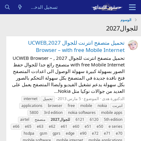
تسجيل الدخول
الوسوم
للجوال2027
تحميل متصفح انترنت للجوال 2027,UCWEB
Browser – with free Mobile Internet
تحميل متصفح انترنت للجوال 2027 , UCWEB Browser –
with free Mobile Internet متصفح رائع جدا للجوال حفظ
الصور بسهولة كبيرة سهولة الوصول الى اعدادت المتصفح
فتح نافدة جديدة في المتصفح بكل سهولة التحكم بالصور
بكل سهولة يدعم تشغيل الفيديو وايضاا المتصفح يعمل على
العديد من جوالات نوكيا متل Nokia...
الدكتورة هدى
الموضوع
5 مارس 2013
تحميل
internet
انترنت
nokia
mobile
free
browser
applications
5800
3rd edition
nokia softwares
mobile apps
5th edition
6120
6121
للجوال2027
متصفح
airtel
e66
e65
e63
e62
e61
e60
e51
e50
e series
hsdpa
gsm
gprs
edge
e90
e72
e71
e70
mobile software
mobile internet
mobile applications