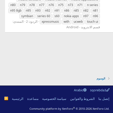
n80
n79
n78
n77
n76
n75
n73
n71
n series
n95 8gb
n95
n93
n92
n91
n86
n85
n82
n81
symbian
series 60
s60
nokia apps
n97
n96
الردود: 2
المنتدى:
xpressmusic
with
ucweb
touch ui
قسم الاندرويد - Android
الوسوم
Arabic
sqorebda3
R
إتصل بنا
الشروط والقوانين
سياسة الخصوصية
مساعدة
الرئيسية
S
S
®
Community platform by XenForo
© 2010-2026 XenForo Ltd.