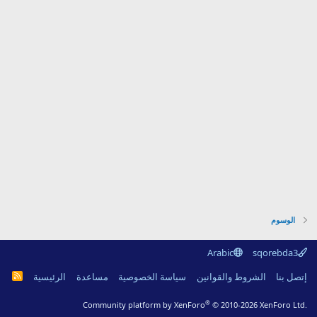
الوسوم
Arabic
sqorebda3
R
إتصل بنا
الشروط والقوانين
سياسة الخصوصية
مساعدة
الرئيسية
S
S
®
Community platform by XenForo
© 2010-2026 XenForo Ltd.