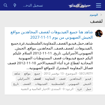
تسجيل الدخول
الوسوم
لقصف
شاهد هنا جميع الفيديوهات لقصف المجاهدين مواقع
الجيش الصهيوني من يوم 11-11-2027
شاهد,حمل,فيديو,القصف,للمقاومة,الفلسطينية,غزة,جميع
,الفيديوهات, لقصف,قصف, المجاهدين, مواقع, الجيش,
الصهيوني,الأسرائيلي, تاريخ, 11-11-2012 السلام عليكم
اليكم جميع فيديوهات قصف المستوطنات الصهيونية
المحاذية لقطاع غزة أثناء التصعيدالاخير 10-11-2012 قصف
فصائل المقاومة المشترك للمواقع الصهيونية...
SECURITY
الموضوع
13 نوفمبر 2012
جميع
مواقع
شاهد
فيديو
المجاهدين
قصف
للمقاومة
لقصف
الأسرائيلي
الجيش
الصهيوني
الفلسطينية
الفيديوهات
القصف
تاريخ
الردود: 0
المنتدى:
الاخبار العالمية و التقنية
حمل
غزة