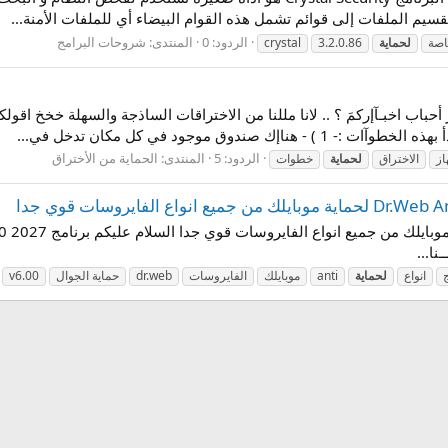
سيم الملفات إلى قوائم تشمل هذه القوام البيضاء أي للملفات الأمنة...
الردود: 0
المنتدى:
شروحات البرامج
اصة
لحماية
3.2.0.86
crystal
ير أحباب اخبـآإركمَ ؟ .. لانا مللنا من الاختراقات الساذجة والسهلة خخخ ا
ندوق موجود في كل مكان تدخل في...
الردود: 5
المنتدى:
الحماية من الأختراق
از
الاختراق
لحماية
خطوات
انواع
لحماية
anti
موبايلك
الفايروسات
dr.web
حماية الجوال
v6.00