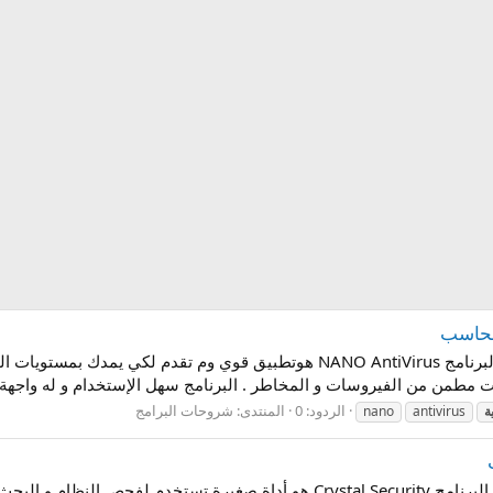
برنامج حماية الجهاز NANO AntiVirus نبذة عن البرنامج NANO AntiVirus هوتطبيق 
مطمن من الفيروسات و المخاطر . البرنامج سهل الإستخدام و له واجهة 
الردود: 0
المنتدى:
شروحات البرامج
ة
antivirus
nano
برنامج الحماية الصغير Crystal Security نبذة عن البرنامج Crystal Security ه