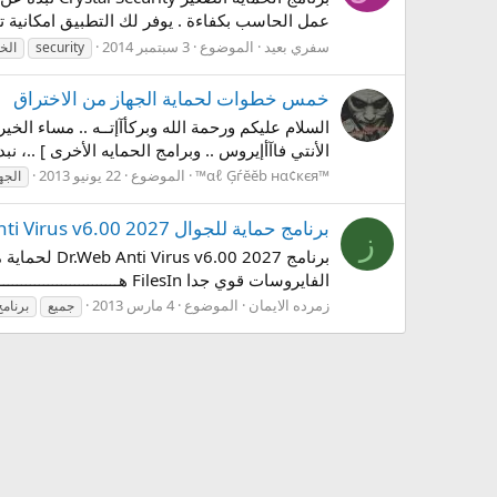
عمل الحاسب بكفاءة . يوفر لك التطبيق امكانية تق
سفري بعيد
الموضوع
3 سبتمبر 2014
security
الخ
خمس خطوات لحماية الجهاز من الاختراق
السلام عليكم ورحمة الله وبركأآإتــه .. مساء الخ
الأنتي فاآأإيروس .. وبرامج الحمايه الأخرى ] ..، نبدأ بهذه الخطوآات :- 1 ) - هناإك ص
™αℓ Ģѓĕĕb нα¢кєя™
الموضوع
22 يونيو 2013
الجه
برنامج حماية للجوال 2027 Dr.Web Anti Virus v6.00 لحماية موبايلك من جميع انواع الفايروسات قوي جدا
ز
الفايروسات قوي جدا FilesIn هـــــــــــــــــــــــــــــنا...
زمرده الايمان
الموضوع
4 مارس 2013
جميع
برنامج