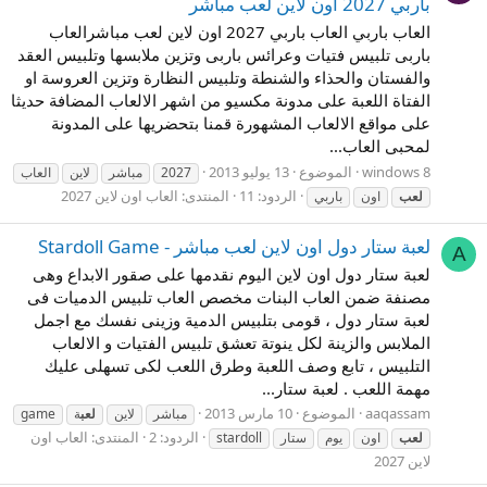
باربي 2027 اون لاين لعب مباشر
العاب باربي العاب باربي 2027 اون لاين لعب مباشرالعاب
باربى تلبيس فتيات وعرائس باربى وتزين ملابسها وتلبيس العقد
والفستان والحذاء والشنطة وتلبيس النظارة وتزين العروسة او
الفتاة اللعبة على مدونة مكسيو من اشهر الالعاب المضافة حديثا
على مواقع الالعاب المشهورة قمنا بتحضريها على المدونة
لمحبى العاب...
الموضوع
13 يوليو 2013
2027
مباشر
لاين
العاب
الردود: 11
المنتدى:
العاب اون لاين 2027
لعب
اون
باربي
لعبة ستار دول اون لاين لعب مباشر - Stardoll Game
A
لعبة ستار دول اون لاين اليوم نقدمها على صقور الابداع وهى
مصنفة ضمن العاب البنات مخصص العاب تلبيس الدميات فى
لعبة ستار دول ، قومى بتلبيس الدمية وزينى نفسك مع اجمل
الملابس والزينة لكل ينوتة تعشق تلبيس الفتيات و الالعاب
التلبيس ، تابع وصف اللعبة وطرق اللعب لكى تسهلى عليك
مهمة اللعب . لعبة ستار...
aaqassam
الموضوع
10 مارس 2013
مباشر
لاين
لعب
ة
game
الردود: 2
المنتدى:
العاب اون
لعب
اون
يوم
ستار
stardoll
لاين 2027