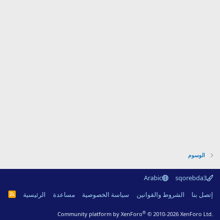
الوسوم
Arabic
sqorebda3
R
إتصل بنا
الشروط والقوانين
سياسة الخصوصية
مساعدة
الرئيسية
S
S
®
Community platform by XenForo
© 2010-2026 XenForo Ltd.