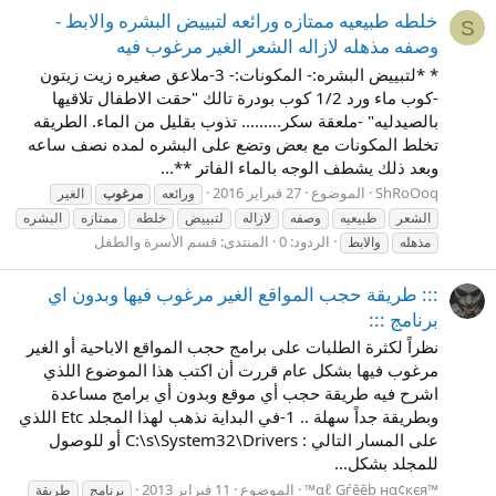
خلطه طبيعيه ممتازه ورائعه لتبييض البشره والابط -
S
وصفه مذهله لازاله الشعر الغير مرغوب فيه
* *لتبييض البشره:- المكونات:- 3-ملاعق صغيره زيت زيتون
-كوب ماء ورد 1/2 كوب بودرة تالك "حقت الاطفال تلاقيها
بالصيدليه" -ملعقة سكر......... تذوب بقليل من الماء. الطريقه
تخلط المكونات مع بعض وتضع على البشره لمده نصف ساعه
وبعد ذلك يشطف الوجه بالماء الفاتر **...
ShRoOoq
الموضوع
27 فبراير 2016
ورائعه
مرغوب
الغير
الشعر
طبيعيه
وصفه
لازاله
لتبييض
خلطه
ممتازه
البشره
الردود: 0
المنتدى:
قسم الأسرة والطفل
مذهله
والابط
::: طريقة حجب المواقع الغير مرغوب فيها وبدون اي
برنامج :::
نظراً لكثرة الطلبات على برامج حجب المواقع الاباحية أو الغير
مرغوب فيها بشكل عام قررت أن اكتب هذا الموضوع اللذي
اشرح فيه طريقة حجب أي موقع وبدون أي برامج مساعدة
وبطريقة جداً سهلة .. 1-في البداية نذهب لهذا المجلد Etc اللذي
على المسار التالي : C:\s\System32\Drivers أو للوصول
للمجلد بشكل...
™αℓ Ģѓĕĕb нα¢кєя™
الموضوع
11 فبراير 2013
برنامج
طريقة