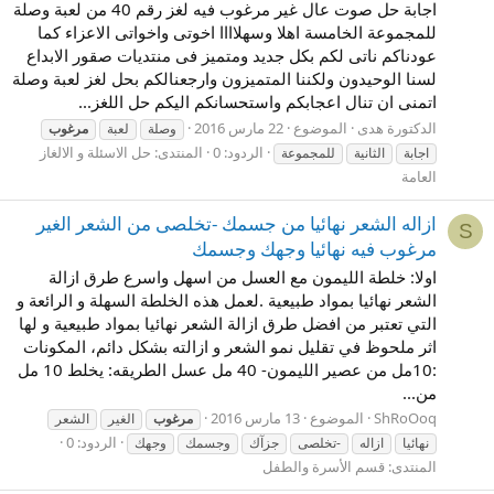
اجابة حل صوت عال غير مرغوب فيه لغز رقم 40 من لعبة وصلة
للمجموعة الخامسة اهلا وسهلاااا اخوتى واخواتى الاعزاء كما
عودناكم ناتى لكم بكل جديد ومتميز فى منتديات صقور الابداع
لسنا الوحيدون ولكننا المتميزون وارجعنالكم بحل لغز لعبة وصلة
اتمنى ان تنال اعجابكم واستحسانكم اليكم حل اللغز...
الدكتورة هدى
الموضوع
22 مارس 2016
وصلة
لعبة
مرغوب
الردود: 0
المنتدى:
حل الاسئلة و الالغاز
اجابة
الثانية
للمجموعة
العامة
ازاله الشعر نهائيا من جسمك -تخلصى من الشعر الغير
S
مرغوب فيه نهائيا وجهك وجسمك
اولا: خلطة الليمون مع العسل من اسهل واسرع طرق ازالة
الشعر نهائيا بمواد طبيعية .لعمل هذه الخلطة السهلة و الرائعة و
التي تعتبر من افضل طرق ازالة الشعر نهائيا بمواد طبيعية و لها
اثر ملحوظ في تقليل نمو الشعر و ازالته بشكل دائم، المكونات
:10مل من عصير الليمون- 40 مل عسل الطريقه: يخلط 10 مل
من...
ShRoOoq
الموضوع
13 مارس 2016
مرغوب
الغير
الشعر
الردود: 0
نهائيا
ازاله
-تخلصى
جزآك
وجسمك
وجهك
المنتدى:
قسم الأسرة والطفل