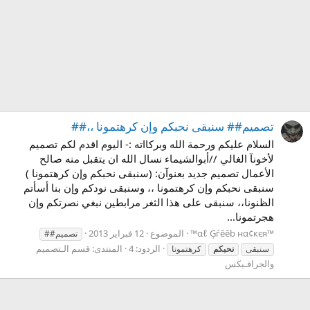
تصميم## سنبقى نحبكم وإن كرهتمونا ،،##
السلام عليكم ورحمة الله وبركااته :- اليوم اقدم لكم تصميم
لأخونآ الغالي //أبوالشيماء نسال الله ان يتقبل منه صالح
الأعمال تصميم جديد بعنوآن: (سنبقى نحبكم وإن كرهتمونا )
سنبقى نحبكم وإن كرهتمونا ،، وسنبقى نودكم وإن بنا أسأتم
الظنونا،، سنبقى على هذا الثغر مرابطين نبغي نصرتكم وإن
هجرتمونا...
™αℓ Ģѓĕĕb нα¢кєя™
الموضوع
12 فبراير 2013
تصميم##
الردود: 4
المنتدى:
قسم الـتصميم
سنبقى
نحبكم
كرهتمونا
والجرافـيكس