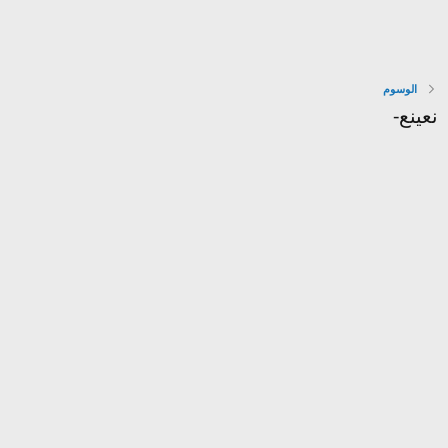
الوسوم
نعينع-