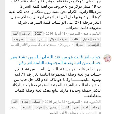
جواب هى شركة معروفة قامت بشراء الواتساب عام 2027
ب 19 مليار دولار من 6 حروف من لعبة كلمة السر 2
مرحباااا زائرينا الكرام نحن مستمرون معكم و اقدم لكم لعبة
كرة السر 2 وفيها حل لكل لغز اتمنى ان تنال رضاكم سؤال
اللغز مرحلة 271 على الواتساب كلمة السر هى شركة
معروفة قامت بشراء...
الدكتورة هدى
الموضوع
18 أبريل 2016
2027
حروف
لعبة
كلمة
مليار
قالب
شركة
دولار
السر
جواب
معروفة
الردود: 0
المنتدى:
حل الاسئلة و الالغاز العامة
الواتساب
بشراء
جواب لغز قالت هو من عند الله ان الله من تشاء بغير
حساب من لعبة وصلة المجموعة الثامنة لغز رقم
جواب لغز قالت هو من عند الله ان الله ــــ من تشاء بغير
حساب من لعبة وصلة المجموعة الثامنة لغز رقم 71 اهلا
وسهلا متابعينــــــــا وكما عودناكم اقدم لكم حل جديد من
لعبة وصلة اللعبة الشيقة الممتعة استمتع معنا بلعبة الذكاء
للكبار جميلة وجديدة مازلنا نتابع معكم لعبة وصلة كلمات
متقاطعة...
الدكتورة هدى
الموضوع
31 مارس 2016
حساب
تشاء
الله
الردود:
وصلة
لعبة
تغير
قالب
المجموعة
جواب
الثامنة
0
المنتدى:
حل الاسئلة و الالغاز العامة