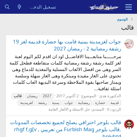
تسجيل الدخول
الوسوم
قالب
جواب لغزمدينة يمنية قامت بها حضارة قديمة لغز 19
رشفة رمضانية 2 - رمضان 2027
مرحــــــبا متابعـــينا الافاضـــل اود ان اقدم لكم اليوم لعبة
لغز كلمة رشفة رشفة رمضانية كلمات متقاطعة فطحل كلمة
السر وهى من افضل الالعاب المسلية والمغذية للدماغ وهى
تحتوى على الغاز مقيدة ومبتكرة وهى الغاز سهلة وسلسة
ويمتاز صاحبها بقوة الملاحظة وسرعة البديهة العاب كلمات
اسئلة ثقافية...
الدكتورة هدى
الموضوع
2 أكتوبر 2017
2027
رمضان
قالب
قديمة
حضارة
رمضانية
جواب
يمنية
رشفة
لغزمدينة
الردود: 0
المنتدى:
حل الاسئلة و الالغاز العامة
قالب بلوجر احترافي يصلح لجميع تخصصات المدونات
,قالب بلوجر Furbish Mag من تعريبي , rhgf f,g[v
hpjvhtd