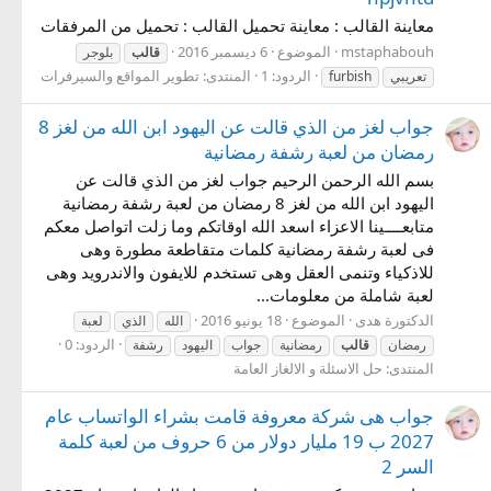
معاينة القالب : معاينة تحميل القالب : تحميل من المرفقات
mstaphabouh
الموضوع
6 ديسمبر 2016
قالب
بلوجر
الردود: 1
المنتدى:
تطوير المواقع والسيرفرات
تعريبي
furbish
جواب لغز من الذي قالت عن اليهود ابن الله من لغز 8
رمضان من لعبة رشفة رمضانية
بسم الله الرحمن الرحيم جواب لغز من الذي قالت عن
اليهود ابن الله من لغز 8 رمضان من لعبة رشفة رمضانية
متابعــــينا الاعزاء اسعد الله اوقاتكم وما زلت اتواصل معكم
فى لعبة رشفة رمضانية كلمات متقاطعة مطورة وهى
للاذكياء وتنمى العقل وهى تستخدم للايفون والاندرويد وهى
لعبة شاملة من معلومات...
الدكتورة هدى
الموضوع
18 يونيو 2016
الله
الذي
لعبة
الردود: 0
رمضان
قالب
رمضانية
جواب
اليهود
رشفة
المنتدى:
حل الاسئلة و الالغاز العامة
جواب هى شركة معروفة قامت بشراء الواتساب عام
2027 ب 19 مليار دولار من 6 حروف من لعبة كلمة
السر 2