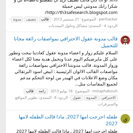
شكرا رابك مدونتي ليس جميلة
http://th3safesearch.blogspot.com/
penhacker
الموضوع
21 سبتمبر 2013
قالب
تنضيف
مدونة
الردود: 4
المنتدى:
مشاكل وحلول المنتديات
قالب مدونة عقول الاحترافي بمواصفات رائعة مجانا
للتحميل
السلام عليكم زوار و اعضاء مدونة عقول كعادتنا نبحت ونطور
على كل مايرضيكم اليوم عدنا ونحمل هدية معنا لكل اعضاء
وزوار المدونة. قالب مدونتنا الاحترافي بمواصفات رائعة
مواصفات القالب الالوان الرئيسية : ابيض اسود البرتقالي
مكان وضع الاعلانات في الهيدر من لوحة التحكم مدعم
لجميع المقاسات متل...
mstaphabouh
الموضوع
18 يوليو 2013
رائعة
قالب
الردود: 8
المنتدى:
تطوير المواقع
الاحترافي
المدونة
عقول
والسيرفرات
طفله احرجت امها 2027, ماذا قالت الطفله لامها
ي
2027
طفله احرجت امها 2027 , ماذا قالت الطفله لامها 2027