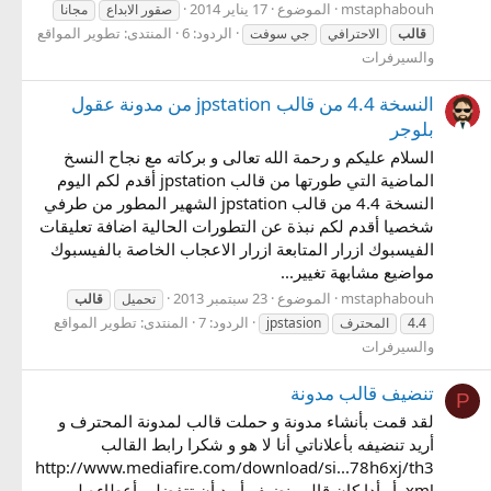
mstaphabouh
الموضوع
17 يناير 2014
صقور الابداع
مجانا
الردود: 6
المنتدى:
تطوير المواقع
قالب
الاحترافي
جي سوفت
والسيرفرات
النسخة 4.4 من قالب jpstation من مدونة عقول
بلوجر
السلام عليكم و رحمة الله تعالى و بركاته مع نجاح النسخ
الماضية التي طورتها من قالب jpstation أقدم لكم اليوم
النسخة 4.4 من قالب jpstation الشهير المطور من طرفي
شخصيا أقدم لكم نبذة عن التطورات الحالية اضافة تعليقات
الفيسبوك ازرار المتابعة ازرار الاعجاب الخاصة بالفيسبوك
مواضيع مشابهة تغيير...
mstaphabouh
الموضوع
23 سبتمبر 2013
تحميل
قالب
الردود: 7
المنتدى:
تطوير المواقع
4.4
المحترف
jpstasion
والسيرفرات
تنضيف قالب مدونة
P
لقد قمت بأنشاء مدونة و حملت قالب لمدونة المحترف و
أريد تنضيفه بأعلاناتي أنا لا هو و شكرا رابط القالب
http://www.mediafire.com/download/si...78h6xj/th3
.xml أو أدا كان قالب نضيف أريد أن تتفضلو بأعطاءه لي و