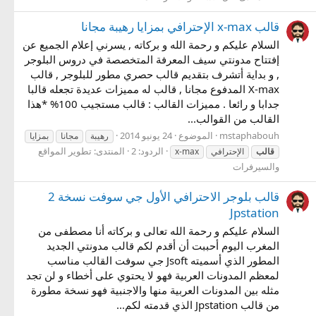
قالب x-max الإحترافي بمزايا رهيبة مجانا
السلام عليكم و رحمة الله و بركاته , يسرني إعلام الجميع عن
إفتتاح مدونتي سيف المعرفة المتخصصة في دروس البلوجر
, و بداية أتشرف بتقديم قالب حصري مطور للبلوجر , قالب
X-max المدفوع مجانا , قالب له مميزات عديدة تجعله قالبا
جدابا و رائعا . مميزات القالب : قالب مستجيب 100% *هذا
القالب من القوالب...
mstaphabouh
الموضوع
24 يونيو 2014
رهيبة
مجانا
بمزايا
الردود: 2
المنتدى:
تطوير المواقع
قالب
الإحترافي
x-max
والسيرفرات
قالب بلوجر الاحترافي الأول جي سوفت نسخة 2
Jpstation
السلام عليكم و رحمة الله تعالى و بركاته أنا مصطفى من
المغرب اليوم أحببت أن أقدم لكم قالب مدونتي الجديد
المطور الذي أسميته Jsoft جي سوفت القالب مناسب
لمعظم المدونات العربية فهو لا يحتوي على أخطاء و لن تجد
مثله بين المدونات العربية منها والاجنبية فهو نسخة مطورة
من قالب Jpstation الذي قدمته لكم...