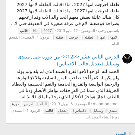
طفله احرجت امها 2027 , ماذا قالت الطفله لامها 2027
طفله احرجت امها 2027 , ماذا قالت الطفله لامها 2027
كان هناك عائلة يعيش معهم الجد والد الاب وقد ازعجهم
بصراخة فوضعتة الام فى غرفة صغيرة فى الحديقة حتى لا...
ياسمين رحب
الموضوع
12 مايو 2013
2027
ماذا
قالب
الردود: 1
المنتدى:
القسم
لامها
امها
الطفله
احرجت
طفله
العام
الدرس الثاني عشر <<12>> من دورة عمل منتدى
وستايل {تعديل قالب الاقتباس}
الحمد لله الواحدِ الأحدِ الفردِ الصمد الذي لم يلد ولم يولد
ولم يكن له كفواً أحد صاحبِ المننِ السابغة والآلاءِ الوازعة
والرحمةِ الواسعة والقدرةِ الجامعة والنعمِ الجسيمة والعطايا
الجزيلة الذي سما في العزِ ففاتَ نواظرَ الأبصارِ ودنا في
اللطفِ فجازَ هواجزَ الأفكار الذي توحدَ بالملكِ فلا ندَ له...
mahmodemos
الموضوع
6 أبريل 2013
الباند
الدرس
دورة
الردود: 1
المنتدى:
منتدي
وستايل
الاقتباس}
{تعديل
قالب
دورة أنشاء المنتديات
الوسوم