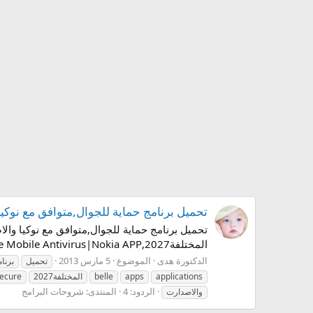
تحميل برنامج حماية للجوال,متوافق مع نوكيا والاصدارت المختلفة2027,PP
المختلفة2027,F-Secure Mobile Antivirus|Nokia APP بسم الله الرحمن الرحيم السلام عليكم ورحمة الله الاصدار: Multiple يعمل على: Symbian OS...
الدكتورة هدى
الموضوع
5 مارس 2013
تحميل
برنا
applications
apps
belle
المختلفة2027
secure
الردود: 4
المنتدى:
شروحات البرامج
والاصدارت