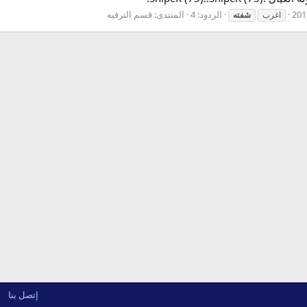
الردود: 4
المنتدى:
قسم الترفيه
اغرب
شفته
إتصل بنا