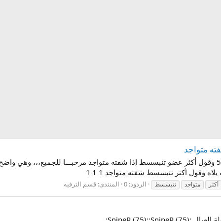
يلاه وقول أكثر تنبسسط شفته متواجد 1 1 1
الردود: 0
المنتدى:
قسم الترفيه
أكثر
متواجد
تنبسسط
SnipeR (75):):