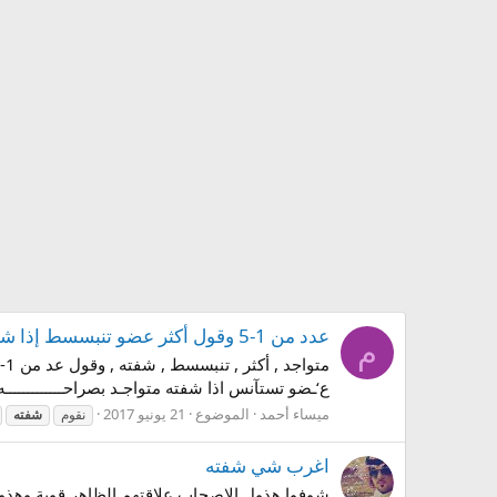
عدد من 1-5 وقول أكثر عضو تنبسسط إذا شفته متواجد
م
ع‘ـضو تستآنس اذا شفته متواجـد بصراحـــــــــــــه 
ميساء أحمد
الموضوع
21 يونيو 2017
نقوم
شفته
اغرب شي شفته
شوفوا هذول الاصحاب علاقتهم الظاهر قوية وهذولة العيال ::SnipeR (75