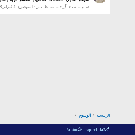
صہهہيہب هےﮜږ فہلہسہطہيہن
الموضوع
4 فبراير 2013
الرئيسية
الوسوم
Arabic
sqorebda3