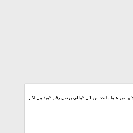
متواجد , أكثر , تنبسسط , شفته , وقول عد من 1-5 وقول أكثر عضو تنبسسط إذا شفته متواجد مرحبـــا للجميع،،، وهي واضح‘ـها من عنوانها عد من 1 _ 5وللي يوصل رقم 5ويقـول اكثر