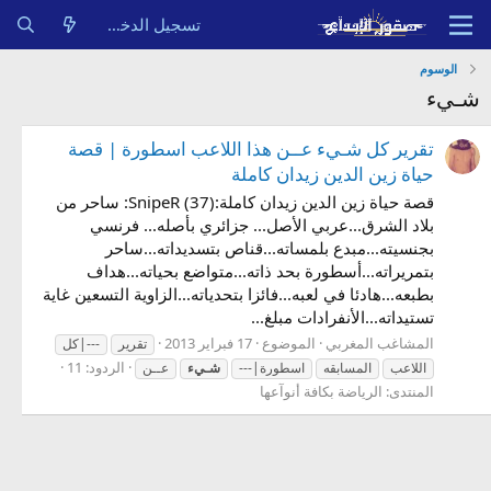
تسجيل الدخول
الوسوم
شـيء
تقرير كل شـيء عــن هذا اللاعب اسطورة | قصة
حياة زين الدين زيدان كاملة
قصة حياة زين الدين زيدان كاملة:SnipeR (37): ساحر من
بلاد الشرق...عربي الأصل... جزائري بأصله... فرنسي
بجنسيته...مبدع بلمساته...قناص بتسديداته...ساحر
بتمريراته...أسطورة بحد ذاته...متواضع بحياته...هداف
بطبعه...هادئا في لعبه...فائزا بتحدياته...الزاوية التسعين غاية
تستيداته...الأنفرادات مبلغ...
المشاغب المغربي
الموضوع
17 فبراير 2013
تقرير
---|كل
الردود: 11
اللاعب
المسابقه
اسطورة|---
شـيء
عــن
المنتدى:
الرياضة بكافة أنوآعها