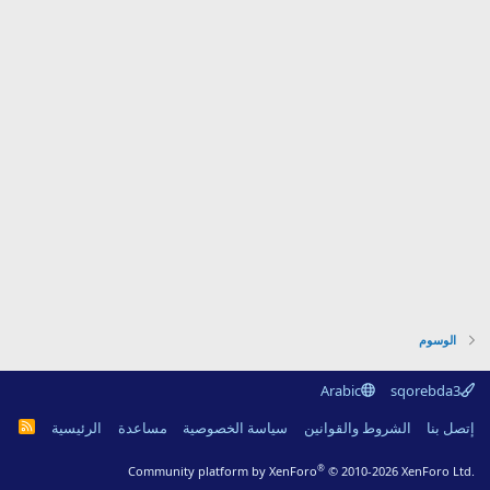
الوسوم
Arabic
sqorebda3
R
إتصل بنا
الشروط والقوانين
سياسة الخصوصية
مساعدة
الرئيسية
S
S
®
Community platform by XenForo
© 2010-2026 XenForo Ltd.