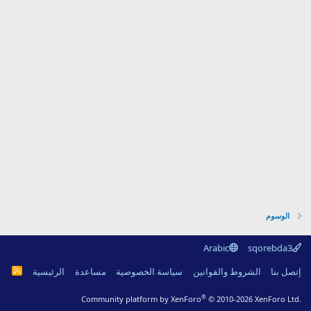
الوسوم
Arabic
sqorebda3
R
إتصل بنا
الشروط والقوانين
سياسة الخصوصية
مساعدة
الرئيسية
S
S
®
Community platform by XenForo
© 2010-2026 XenForo Ltd.