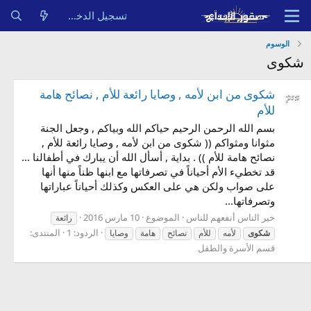
تسجيل الدخول
الوسوم
شكوى
شكوى من ابن لأمه , وصايا رائعة للأم , نصائح هامة
للأم
بسم الله الرحمن الرحيم حياكم الله وبياكم , وجعل الجنة
مثوانا ومثواكم (( شكوى من ابن لأمه , وصايا رائعة للأم ,
نصائح هامة للأم )) . بداية , أسأل الله أن يبارك في أطفالنا ...
قد تخطيء الأم أحياناً في تصرفاتها مع ابنها ظناً منها أنها
على صواب ولكن هي على العكس وكذلك أحياناً عباراتها
وتصرفاتها...
خير الناس أنفعهم للناس
الموضوع
10 مارس 2016
رائعة
الردود: 1
المنتدى:
شكوى
لأمه
للأم
نصائح
هامة
وصايا
قسم الأسرة والطفل