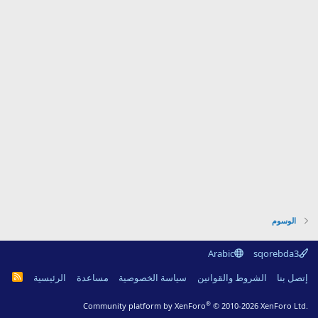
الوسوم
Arabic
sqorebda3
R
إتصل بنا
الشروط والقوانين
سياسة الخصوصية
مساعدة
الرئيسية
S
S
®
Community platform by XenForo
© 2010-2026 XenForo Ltd.