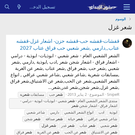
تسجيل الدخول
الوسوم
شعر غزل
قفشات-قفشه حب-قفشه حزن- اشعار غزل-قفشه
عتاب,,دارمي ,شعر شعبي حب فراق عتاب 2027
الشعر الشعبي العام - شعر شعبي - ابوذيات- ابوذية - درامي
- اشعار فراق - اشعار شجن شعر ,ادب ,ابوذية ,دارمي ,شعر
شعبي ,شعر حب ,شعر فراق ,شعر عتاب ,شعر عن الغربة
,مسابقات شعرية ,شاعر شعبي ,شاعر شعبي عراقي , انواع
الشعر الشعبي,شعر عن الحب,شعر عن الاشتياق,شعر فراق
,شعر غزل,شعر شجن,شعر غدر,شعر...
SnipeR
الموضوع
2 يناير 2013
شعر
حب
مسابقات
شعر
ية
منتدى الشعر الشعبي العام -
شعر
شعبي - ابوذيات- ابوذية - درامي -
اشعار فراق - اشعار شجن
شعر
ابوذية
ادب
انواع الشعر الشعبي
دارمي
شاعر شعبي
شاعر شعبي عراقي
شعر
خيانة
شعر
صداقة
شعر
شجن
شعر
شعبي
شعر
عتاب
شعر
غدر
شعر
غزل
شعر
عن الاشتياق
شعر
عن الحب
شعر
عن الغربة
شعر
فراق