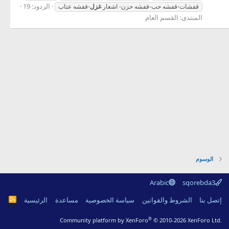
الردود: 19
قفشات-قفشه حب-قفشه حزن- اشعار
غزل
-قفشه عتاب
المنتدى:
القسم العام
الوسوم
Arabic
sqorebda3
R
إتصل بنا
الشروط والقوانين
سياسة الخصوصية
مساعدة
الرئيسية
S
S
®
Community platform by XenForo
© 2010-2026 XenForo Ltd.