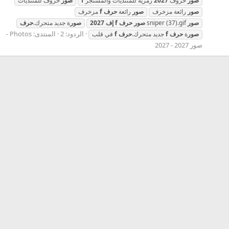
صور
حروف
2027
رمزيه للمنتديات والمسنجر
f
صور
حروف للمنتديات
صور
رائعة مزخرف
صور
رائعة
حرف
f
مزخرف
صور
sniper (37).gif
صور
حرف
f
إف
2027
صور
ة جديد متحرك.
حرف
الردود: 2
المنتدى:
Photos -
صور
ة
حرف
f
جديد متحرك.
حرف
f
في قلب
صور 2027 - 2027