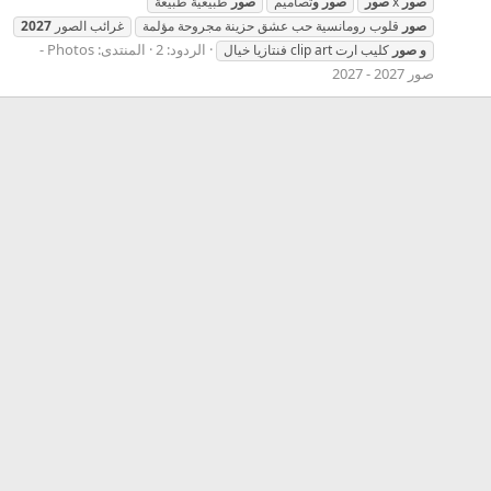
صور
x
صور
صور
و
تصاميم
صور
طبيعية طبيعة
صور
قلوب رومانسية حب عشق حزينة مجروحة مؤلمة
غرائب الصور
2027
الردود: 2
المنتدى:
Photos -
و
صور
كليب ارت clip art فنتازيا خيال
صور 2027 - 2027