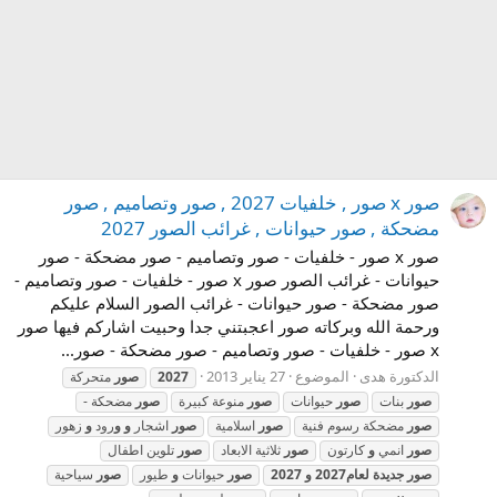
صور x صور , خلفيات 2027 , صور وتصاميم , صور
مضحكة , صور حيوانات , غرائب الصور 2027
صور x صور - خلفيات - صور وتصاميم - صور مضحكة - صور
حيوانات - غرائب الصور صور x صور - خلفيات - صور وتصاميم -
صور مضحكة - صور حيوانات - غرائب الصور السلام عليكم
ورحمة الله وبركاته صور اعجبتني جدا وحبيت اشاركم فيها صور
x صور - خلفيات - صور وتصاميم - صور مضحكة - صور...
الدكتورة هدى
الموضوع
27 يناير 2013
2027
صور
متحركة
صور
بنات
صور
حيوانات
صور
منوعة كبيرة
صور
مضحكة -
صور
مضحكة رسوم فنية
صور
اسلامية
صور
اشجار
و
و
رود
و
زهور
صور
انمي
و
كارتون
صور
ثلاثية الابعاد
صور
تلوين اطفال
صور
جديدة
لعام2027
و
2027
صور
حيوانات
و
طيور
صور
سياحية