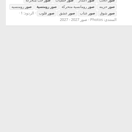
صور
الحب
صور
اعتذار
صور
خلفيات
صور
حب متحركة
صور
حزينه
صور
رومانسية متحركة
صور
رومنسية
صور
رومنسيه
الردود: 1
صور
شوق
صور
عتاب
صور
عشق
صور
قلوب
المنتدى:
Photos - صور 2027 - 2027