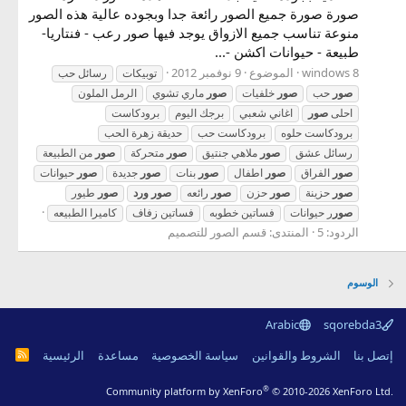
صورة صورة جميع الصور رائعة جدا وبجوده عالية هذه الصور
منوعة تناسب جميع الازواق يوجد فيها صور رعب - فنتاريا-
طبيعة - حيوانات اكشن -...
الموضوع
9 نوفمبر 2012
توبيكات
رسائل حب
صور
حب
صور
خلفيات
صور
ماري تشوي
الرمل الملون
احلى
صور
اغاني شعبي
برجك اليوم
برودكاست
برودكاست حلوه
برودكاست حب
حديقة زهرة الحب
رسائل عشق
صور
ملاهي جنتيق
صور
متحركة
صور
من الطبيعة
صور
الفراق
صور
اطفال
صور
بنات
صور
جديدة
صور
حيوانات
صور
حزينة
صور
حزن
صور
رائعه
صور
ورد
صور
طيور
صور
ر حيوانات
فساتين خطوبه
فساتين زفاف
كاميرا الطبيعه
الردود: 5
المنتدى:
قسم الصور للتصميم
الوسوم
Arabic
sqorebda3
R
إتصل بنا
الشروط والقوانين
سياسة الخصوصية
مساعدة
الرئيسية
S
S
®
Community platform by XenForo
© 2010-2026 XenForo Ltd.