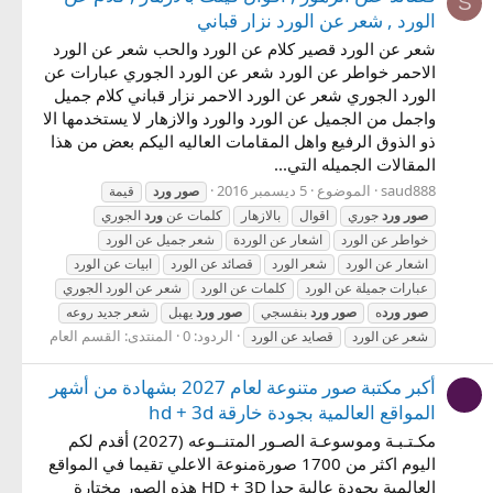
S
الورد , شعر عن الورد نزار قباني
شعر عن الورد قصير كلام عن الورد والحب شعر عن الورد
الاحمر خواطر عن الورد شعر عن الورد الجوري عبارات عن
الورد الجوري شعر عن الورد الاحمر نزار قباني كلام جميل
واجمل من الجميل عن الورد والورد والازهار لا يستخدمها الا
ذو الذوق الرفيع واهل المقامات العاليه اليكم بعض من هذا
المقالات الجميله التي...
saud888
الموضوع
5 ديسمبر 2016
صور
ورد
قيمة
صور
ورد
جوري
اقوال
بالازهار
كلمات عن
ورد
الجوري
خواطر عن الورد
اشعار عن الوردة
شعر جميل عن الورد
اشعار عن الورد
شعر الورد
قصائد عن الورد
ابيات عن الورد
عبارات جميلة عن الورد
كلمات عن الورد
شعر عن الورد الجوري
صور
ورد
ه
صور
ورد
بنفسجي
صور
ورد
يهبل
شعر جديد روعه
الردود: 0
المنتدى:
القسم العام
شعر عن الورد
قصايد عن الورد
أكبر مكتبة صور متنوعة لعام 2027 بشهادة من أشهر
المواقع العالمية بجودة خارقة hd + 3d
مكـتـبـة وموسوعـة الصـور المتنــوعه (2027) أقدم لكم
اليوم اكثر من 1700 صورةمنوعة الاعلي تقيما في المواقع
العالمية بجودة عالية جدا HD + 3D هذه الصور مختارة