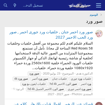
تسجيل الدخول
الوسوم
صور ورد
صور ورد احمر جنان , خلفيات ورد جورى احمر , صور
ورد الحب الاحمر 2027
السلام عليكم اقدم لكم مجموعة من أفضل خلفيات وخلفيات
Red Roses 58 المتاحة لل مجانا. نأمل أن تستمتع
بمجموعتنا المتزايدة من الصور عالية الدقة لاستخدامها
كخلفية أو شاشة رئيسية لهاتفك الذكي أو جهاز الكمبيوتر
خلفيات الورود الحمراء خلفية 2560x1600 وردة حمراء
1080x1920 خلفية وردة حمراء. خلفيات...
الدكتورة هدى
الموضوع
23 يوليو 2020
صور
ورد
خلفيات
ورد
جوري
خلفيات جنان
صور
ورد
أحمر
صور
ورد
4k
ورد
احمر
صور
الورد الاحمر hd 4k
خلفيات ايفون مع
ورد
الردود: 1
صور
ورد
احمر جوري
صور
الورد الاحمر الجمیل hd 4k
المنتدى:
Photos - صور 2027 - 2027
قصائد عنن الزهور , اقوال قيلت بالازهار , كلام عن