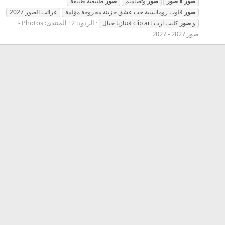
صور
x
صور
صور
وتصاميم
صور
طبيعية طبيعة
صور
قلوب رومانسية حب عشق حزينة مجروحة مؤلمة
غرائب الصور 2027
الردود: 2
المنتدى:
Photos -
و
صور
كليب ارت clip art فنتازيا خيال
صور 2027 - 2027