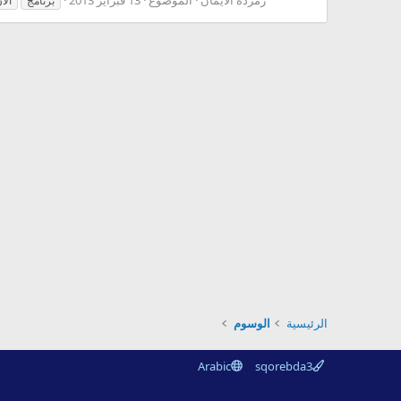
برنامج
الآ
الرئيسية
الوسوم
Arabic
sqorebda3