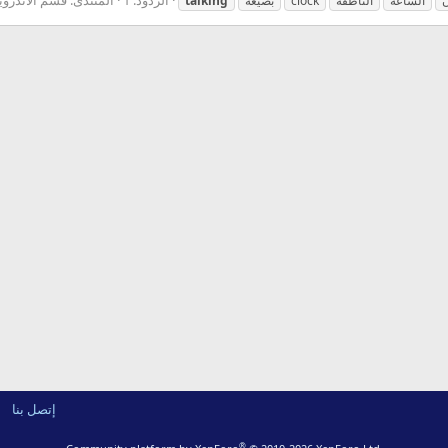
ن
الساعة
الناطقة
clock
بصيغة
talking
إتصل بنا
®