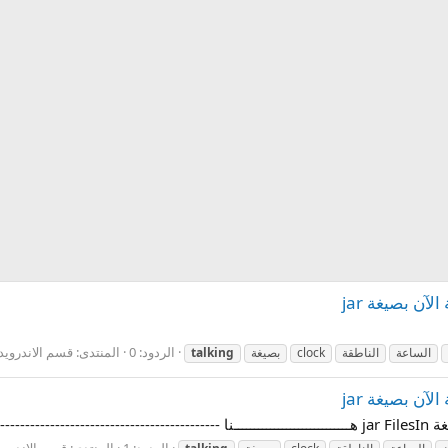
الردود: 0
المنتدى:
قسم الاندرويد - roid
الساعة
الناطقة
clock
بصيغة
talking
الردود: 1
المنتدى:
قسم الاندرويد - oid