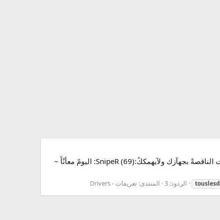
تحميل صور مافي تعريفات ناقصةً بعد اليوم ...... كيًفكمٌ انشالله بخيرً ناقصكً تعريفً مو عارف تجيبةَ , تريد ان تعرف التعريفات الناقصةً بجهآزك ولآيهمككً:SnipeR (69): اليومً معأنُآَ ~
الردود: 3
المنتدى:
تعريفات - Drivers
touslesd