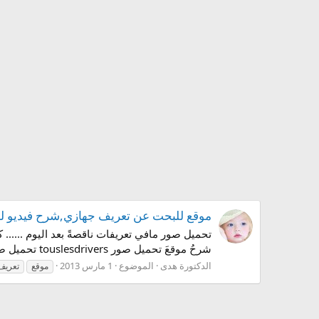
موقع للبحت عن تعريف جهازي,شرح فيديو لموقع يعر
شرحُ موقعَ تحميل صور touslesdrivers تحميل صور :::للبحثَ عن التعريفاتً الناقصةة بالجهآز::: طبعآً شفنآ...
الدكتورة هدى
الموضوع
1 مارس 2013
موقع
تعريف