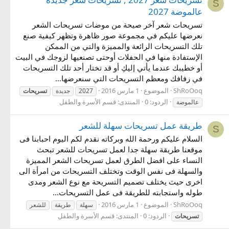
S
عالموضة 2027
تسريحات شعر آخر صيحة من موضات تسريحات الشعر
نعرضها عليكم في مجموعة صور ظاهرة وتظهر كيفية صنع
تلك التسريحات الرائعة والمميزة والتي من الممكن
الإستفادة منها في الحفلات أوحتى تصنعيها لزوجك في البيت
أو خطيبك عندما يأتي إليكِ أو قد تختار أحد تلك التسريحات
في زفافك ومعظم التسريحات التي سنعرضها...
ShRoOoq
الموضوع
1 مارس 2016
2027
جديدة
تسريحات
الردود: 0
المنتدى:
قسم الأسرة والطفل
عالموضة
طريقة عمل تسريحات سهلة للشعر
S
السلام عليكم ورحمة الله وبركاته نقدم لكم اليوم احبابنا فى
موقعنا طريقة سهلة جدا لعمل تسريحات للشعر تبحث
النساء على افضل الطرق لعمل تسريحات الشعر المميزة
والسهلة فى نفس الوقت وتختلف التسريحات من امرأة الى
اخرى حيث يختلف تصميم التسريحة مع نوع الشعر ومدى
طوله واستجابته للطريقة فى عمل التسريحات...
ShRoOoq
الموضوع
1 مارس 2016
سهلة
طريقة
للشعر
الردود: 0
المنتدى:
قسم الأسرة والطفل
تسريحات