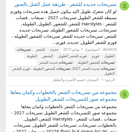
تسريحات جديده للشعر - طريقة عمل الفتل بالصور
3
لو كان شعرك طويل اكيد بيكون جميل هده تسريحات وفورم
بسيطه للشعر الطويل تسريحات 2027 - صبغات , قصات
للشعر - Hairstyles للشعر, للشعور, الطويل, الطويله,
تسريحات, تسريحات للشعور الطويله, تسريحات جديده
للشعر, تسريحات جديده للشعر تسريحات للشعور الطويله ،
فورم للشعر الطويل, جديده, فورم...
3bo0Od
الموضوع
1 يوليو 2013
جديده
للشعر
تسريحات
الطويل
فورم
فورم للشعر الطويل
للشعور
الطويله
تسريحات
للشعور الطويله
تسريحات
جديده للشعر
تسريحات
جديده للشعر 2027،
تسريحات
للشعور الطويله ، فورم للشعر
الطويل
الردود: 1
المنتدى:
قسم الأسرة والطفل
مجموعه من تسريحات الشعر بالخطوات وكمان معاها
3
مجموعه صور للتسريحات للشعر الطويل
مجموعه من تسريحات الشعر بالخطوات وكمان معاها
مجموعه صور للتسريحات للشعر الطويل تسريحات 2027 -
صبغات , قصات للشعر - Hairstyles للشعر, الطويل,
بالخطوات, تسريحات, تسريحات للشعر الطويل, تسريحات
شعر 2027K fhgo',hj K ggauv hg',dg تسريحات 2027 -